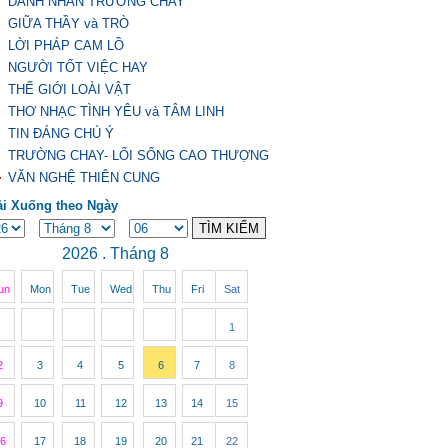
DANH NHÂN TRƯỜNG CHAY
GIỮA THẦY và TRÒ
LỜI PHÁP CAM LỒ
NGƯỜI TỐT VIỆC HAY
THẾ GIỚI LOÀI VẬT
THƠ NHẠC TÌNH YÊU và TÂM LINH
TIN ĐÁNG CHÚ Ý
TRƯỜNG CHAY- LỐI SỐNG CAO THƯỢNG
VĂN NGHỆ THIÊN CUNG
ải Xuống theo Ngày
2026 . Tháng 8
un
Mon
Tue
Wed
Thu
Fri
Sat
1
2
3
4
5
6
7
8
9
10
11
12
13
14
15
6
17
18
19
20
21
22