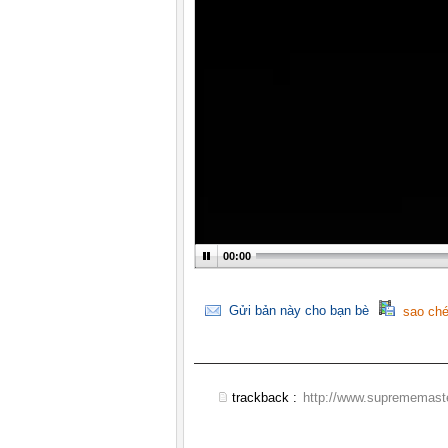
00:00
Gửi bản này cho bạn bè
sao ché
trackback :
http://www.suprememaste