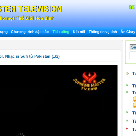
 mạng
Chương trình đặc sắc
Tải xuống
Kết nối
Thông tin vệ tinh
Ăn Chay
 Nhạc sĩ Sufi từ Pakistan (1/2)
T
T
T
T
T
T