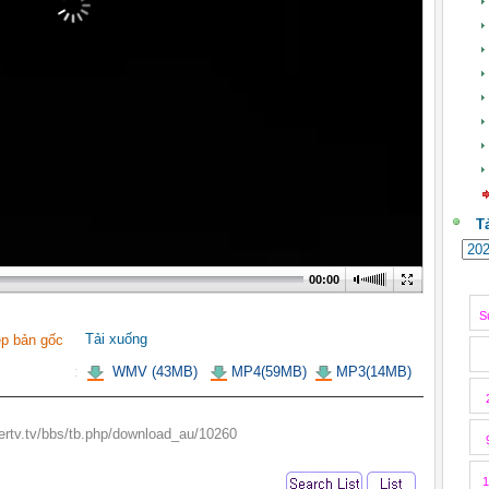
T
00:00
S
Tải xuống
p bản gốc
:
WMV (43MB)
MP4(59MB)
MP3(14MB)
rtv.tv/bbs/tb.php/download_au/10260
1