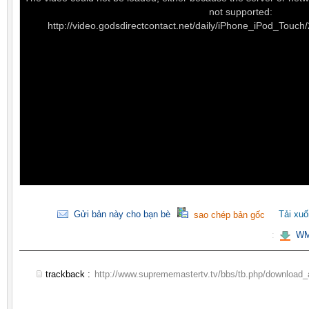
not supported:
http://video.godsdirectcontact.net/daily/iPhone_iPod_Tou
Gửi bản này cho bạn bè
Tải xu
sao chép bản gốc
:
WM
trackback :
http://www.suprememastertv.tv/bbs/tb.php/download