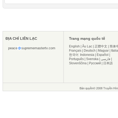
ĐỊA CHỈ LIÊN LẠC
Trang mạng quốc tế
English
|
Âu Lạc
|
正體中文
|
简体
peace
suprememastertv.com
Français
|
Deutsch
|
Magyar
|
Itali
한국어
Indonesia
|
Español
|
Português
|
Svenska
|
فارسی
|
Slovenščina
|
Русский
|
日本語
Bản quyền© 2008 Truyền Hìn