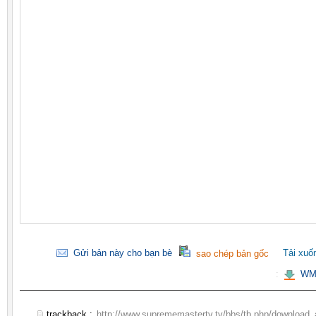
Gửi bản này cho bạn bè
Tải xuố
sao chép bản gốc
:
WMV
trackback :
http://www.suprememastertv.tv/bbs/tb.php/download