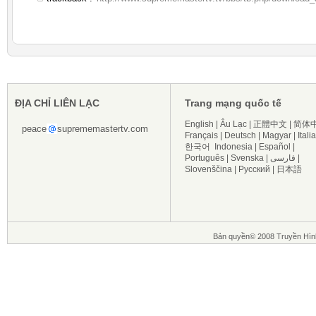
ĐỊA CHỈ LIÊN LẠC
Trang mạng quốc tế
English
|
Âu Lạc
|
正體中文
|
简体
peace
suprememastertv.com
Français
|
Deutsch
|
Magyar
|
Itali
한국어
Indonesia
|
Español
|
Português
|
Svenska
|
فارسی
|
Slovenščina
|
Русский
|
日本語
Bản quyền© 2008 Truyền Hìn