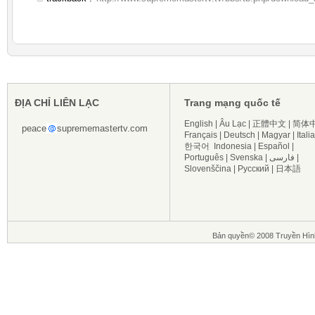
ĐỊA CHỈ LIÊN LẠC
Trang mạng quốc tế
English
|
Âu Lạc
|
正體中文
|
简体
peace
suprememastertv.com
Français
|
Deutsch
|
Magyar
|
Itali
한국어
Indonesia
|
Español
|
Português
|
Svenska
|
فارسی
|
Slovenščina
|
Русский
|
日本語
Bản quyền© 2008 Truyền Hìn