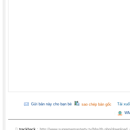
Gửi bản này cho bạn bè
Tải xu
sao chép bản gốc
:
WM
trackback :
http://www.suprememastertv.tv/bbs/tb.php/download