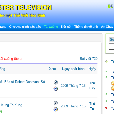
 mạng
Chương trình đặc sắc
Tải xuống
Kết nối
Thông tin vệ tinh
Ăn Chay
i xuống tập tin
Bài viết 729
T
uống
Xem
Ngày phát hình
Ngày
T
T
ới Bác sĩ Robert Donovan: Sứ
Thứ
2009 Tháng 7 18
Bảy
T
T
Thứ
g Kung Ta Kung
2009 Tháng 7 15
T
Tư
)