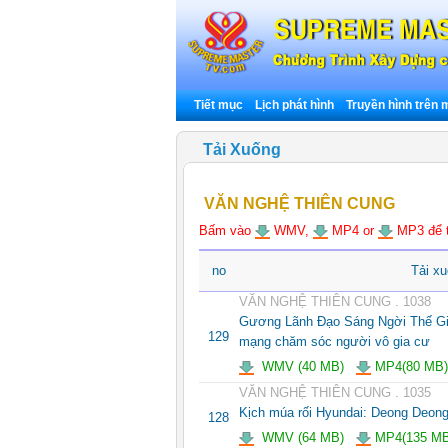
Tiết mục
Lịch phát hình
Truyền hình trên
Tải Xuống
VĂN NGHỆ THIÊN CUNG
Bấm vào
WMV,
MP4 or
MP3 để tả
no
Tải x
VĂN NGHỆ THIÊN CUNG . 1038
Gương Lãnh Đạo Sáng Ngời Thế Gi
129
mạng chăm sóc người vô gia cư
WMV (40 MB)
MP4(80 MB)
VĂN NGHỆ THIÊN CUNG . 1035
Kịch múa rối Hyundai: Deong Deon
128
WMV (64 MB)
MP4(135 MB