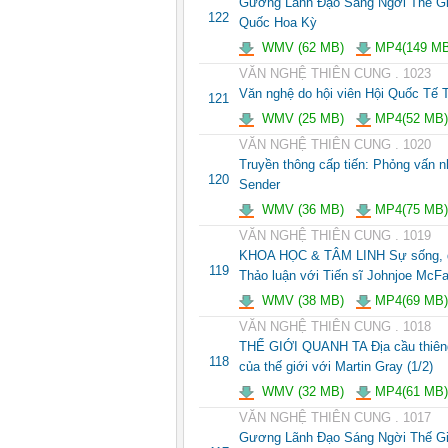
Gương Lãnh Đạo Sáng Ngời Thế Gi
122
Quốc Hoa Kỳ
WMV (62 MB)
MP4(149 MB
VĂN NGHỆ THIÊN CUNG . 1023
Văn nghệ do hội viên Hội Quốc Tế 
121
WMV (25 MB)
MP4(52 MB)
VĂN NGHỆ THIÊN CUNG . 1020
Truyền thông cấp tiến: Phỏng vấn n
120
Sender
WMV (36 MB)
MP4(75 MB)
VĂN NGHỆ THIÊN CUNG . 1019
KHOA HỌC & TÂM LINH Sự sống, di 
119
Thảo luận với Tiến sĩ Johnjoe McFa
WMV (38 MB)
MP4(69 MB)
VĂN NGHỆ THIÊN CUNG . 1018
THẾ GIỚI QUANH TA Địa cầu thiêng 
118
của thế giới với Martin Gray (1/2)
WMV (32 MB)
MP4(61 MB)
VĂN NGHỆ THIÊN CUNG . 1017
Gương Lãnh Đạo Sáng Ngời Thế Giớ