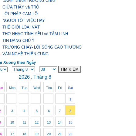
DANH NHÂN TRƯỜNG CHAY
GIỮA THẦY và TRÒ
LỜI PHÁP CAM LỒ
NGƯỜI TỐT VIỆC HAY
THẾ GIỚI LOÀI VẬT
THƠ NHẠC TÌNH YÊU và TÂM LINH
TIN ĐÁNG CHÚ Ý
TRƯỜNG CHAY- LỐI SỐNG CAO THƯỢNG
VĂN NGHỆ THIÊN CUNG
ải Xuống theo Ngày
2026 . Tháng 8
un
Mon
Tue
Wed
Thu
Fri
Sat
1
2
3
4
5
6
7
8
9
10
11
12
13
14
15
6
17
18
19
20
21
22