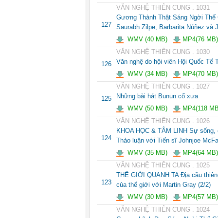
VĂN NGHỆ THIÊN CUNG . 1031
Gương Thành Thật Sáng Ngời Thế Gi
127
Saurabh Zilpe, Barbarita Núñez và 
WMV (40 MB)
MP4(76 MB)
VĂN NGHỆ THIÊN CUNG . 1030
Văn nghệ do hội viên Hội Quốc Tế 
126
WMV (34 MB)
MP4(70 MB)
VĂN NGHỆ THIÊN CUNG . 1027
Những bài hát Bunun cổ xưa
125
WMV (50 MB)
MP4(118 MB
VĂN NGHỆ THIÊN CUNG . 1026
KHOA HỌC & TÂM LINH Sự sống, di 
124
Thảo luận với Tiến sĩ Johnjoe McFa
WMV (35 MB)
MP4(64 MB)
VĂN NGHỆ THIÊN CUNG . 1025
THẾ GIỚI QUANH TA Địa cầu thiêng 
123
của thế giới với Martin Gray (2/2)
WMV (30 MB)
MP4(57 MB)
VĂN NGHỆ THIÊN CUNG . 1024