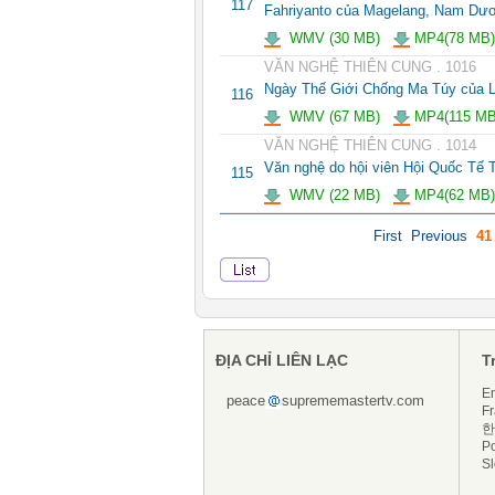
117
Fahriyanto của Magelang, Nam Dư
WMV (30 MB)
MP4(78 MB)
VĂN NGHỆ THIÊN CUNG . 1016
Ngày Thế Giới Chống Ma Túy của L
116
WMV (67 MB)
MP4(115 MB
VĂN NGHỆ THIÊN CUNG . 1014
Văn nghệ do hội viên Hội Quốc Tế 
115
WMV (22 MB)
MP4(62 MB)
First
Previous
41
ĐỊA CHỈ LIÊN LẠC
T
En
peace
suprememastertv.com
Fr
한
P
S