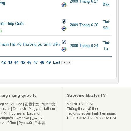
2009 Tháng 6 27
ơng
Bảy
Thứ
iên Hiệp Quốc
2009 Tháng 6 26
Sáu
)
Thứ
Thanh Hải Vô Thượng Sư trình diễn
2009 Tháng 6 24
Tư
42
43
44
45
46
47
48
49
Last
rang mạng quốc tế
Supreme Master TV
glish
|
Âu Lạc
|
正體中文
|
简体中文
|
VÀI NÉT VỀ ĐÀI
ançais
|
Deutsch
|
Magyar
|
Italiano
|
Thông tin về vệ tinh
국어
Indonesia
|
Español
|
Trợ giúp truyền hình trên mạng
ortuguês
|
Svenska
|
فارسی
|
ĐIỀU KHOẢN RIÊNG CỦA ĐÀI
lovenščina
|
Русский
|
日本語