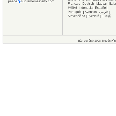
peace
suprememastertv.com
Français
|
Deutsch
|
Magyar
|
Itali
한국어
Indonesia
|
Español
|
Português
|
Svenska
|
فارسی
|
Slovenščina
|
Русский
|
日本語
Bản quyền© 2008 Truyền Hìn