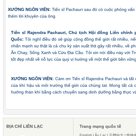
XƯỚNG NGÔN VIÊN:
Tiến sĩ Pachauri sau đó có cuộc phỏng vấn
thêm lời khuyên của ông.
Tiến sĩ Rajendra Pachauri, Chủ tịch Hội đồng Liên chính
Quốc
:
Tôi nghĩ điều đó sẽ giúp cộng đồng thế giới rất nhiều, nếu
nhấn mạnh sự thật là cả chu kỳ sản xuất thịt gây rất nhiều, về ph
Ăn Chay, Sống Xanh và Cứu Địa Cầu. Tôi xin nói điều này với T
tốt đẹp nhất về nỗ lực của quý vị hướng về một thế giới bền vững
XƯỚNG NGÔN VIÊN
:
Cám ơn Tiến sĩ Rajendra Pachauri và tất 
của khí hậu và môi trường thế giới của chúng tat. Mong tất c
hưởng thán khí bằng cách chuyển sang dinh dưỡng bằng thực v
ĐỊA CHỈ LIÊN LẠC
Trang mạng quốc tế
English
|
Âu Lạc
|
正體中文
|
简体