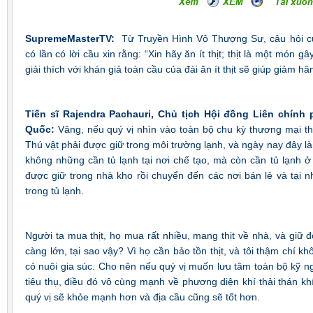
SupremeMasterTV:
Từ Truyền Hình Vô Thượng Sư, câu hỏi của
có lần có lời cầu xin rằng: “Xin hãy ăn ít thịt; thịt là một món gâ
giải thích với khán giả toàn cầu của đài ăn ít thịt sẽ giúp giảm 
Tiến sĩ Rajendra Pachauri, Chủ tịch Hội đồng Liên chính
Quốc:
Vâng, nếu quý vị nhìn vào toàn bộ chu kỳ thương mại thịt
Thú vật phải được giữ trong môi trường lạnh, và ngày nay đây l
không những cần tủ lạnh tại nơi chế tạo, mà còn cần tủ lạnh ở n
được giữ trong nhà kho rồi chuyển đến các nơi bán lẻ và tại nh
trong tủ lạnh.
Người ta mua thịt, họ mua rất nhiều, mang thịt về nhà, và giữ 
càng lớn, tại sao vậy? Vì họ cần bảo tồn thịt, và tôi thậm chí 
cỏ nuôi gia súc. Cho nên nếu quý vị muốn lưu tâm toàn bộ kỹ ng
tiêu thụ, điều đó vô cùng mạnh về phương diện khí thải thán khí.
quý vị sẽ khỏe mạnh hơn và địa cầu cũng sẽ tốt hơn.