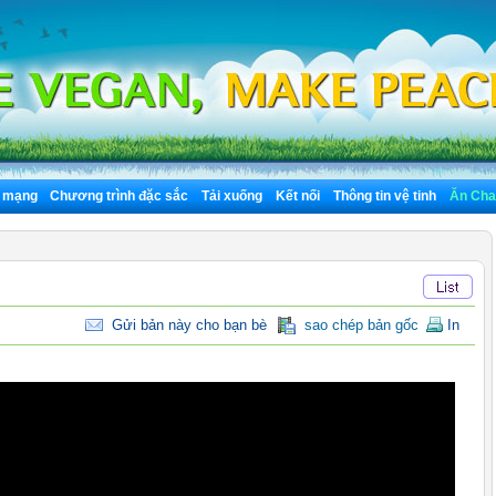
n mạng
Chương trình đặc sắc
Tải xuống
Kết nối
Thông tin vệ tinh
Ăn Cha
Gửi bản này cho bạn bè
sao chép bản gốc
In