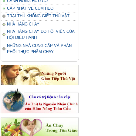
CANH NÔNG HỮU CƠ
CẬP NHẬT VỀ CÚM HEO
TRẠI THÚ KHÔNG GIẾT THÚ VẬT
NHÀ HÀNG CHAY
NHÀ HÀNG CHAY DO HỘI VIÊN CỦA
HỘI ĐIỀU HÀNH
NHỮNG NHÀ CUNG CẤP VÀ PHÂN
PHỐI THỰC PHẨM CHAY