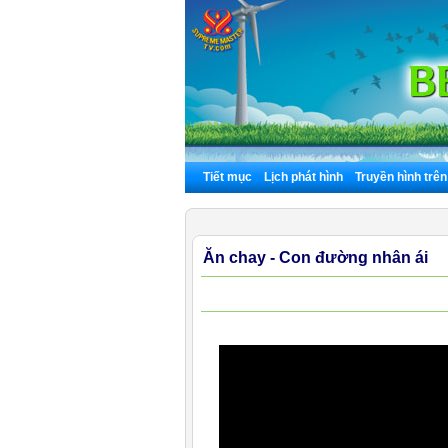
Tiết mục
Lịch phát hình
Truyền hình trê
Ăn chay - Con đường nhân ái