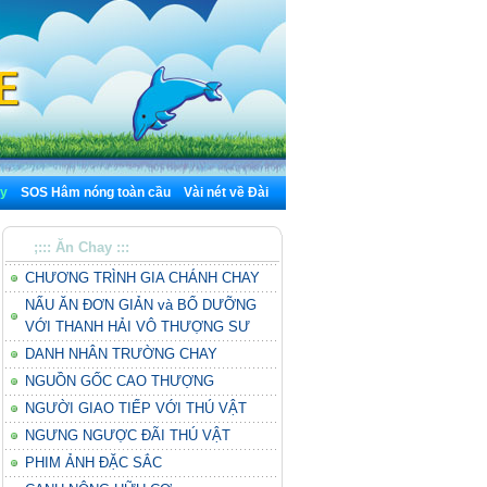
y
SOS Hâm nóng toàn cầu
Vài nét về Đài
;::: Ăn Chay :::
CHƯƠNG TRÌNH GIA CHÁNH CHAY
NẤU ĂN ĐƠN GIẢN và BỔ DƯỠNG
VỚI THANH HẢI VÔ THƯỢNG SƯ
DANH NHÂN TRƯỜNG CHAY
NGUỒN GỐC CAO THƯỢNG
NGƯỜI GIAO TIẾP VỚI THÚ VẬT
NGƯNG NGƯỢC ĐÃI THÚ VẬT
PHIM ẢNH ĐẶC SẮC