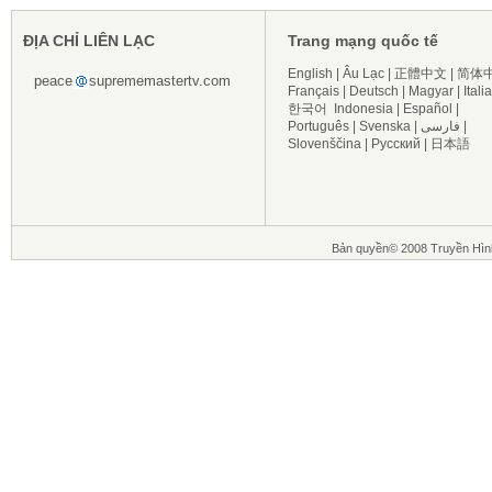
ĐỊA CHỈ LIÊN LẠC
Trang mạng quốc tế
English
|
Âu Lạc
|
正體中文
|
简体
peace
suprememastertv.com
Français
|
Deutsch
|
Magyar
|
Itali
한국어
Indonesia
|
Español
|
Português
|
Svenska
|
فارسی
|
Slovenščina
|
Русский
|
日本語
Bản quyền© 2008 Truyền Hìn