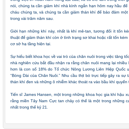
nói, chúng ta cần giảm khí nhà kính ngắn hạn hôm nay hầu để
cháu chúng ta, và chúng ta cần giảm thán khí để bảo đảm một 
trong vài trăm năm sau.
Giới hạn những khí này, nhất là khí mê-tan, tương đối ít tốn k
thuật để giảm thán khí còn ở tình trạng sơ khai hoặc rất tốn kém
cơ sở hạ tầng hiện tại.
Sự hiểu biết khoa học về vai trò của chăn nuôi trong việc tăng t
nhà nghiên cứu bắt đầu nhận ra rằng chăn nuôi mang lại nhiều h
hơn là con số 18% do Tổ chức Nông Lương Liên Hiệp Quốc ư
“Bóng Dài của Chăn Nuôi.” Nhu cầu thịt bò trực tiếp gây ra s
thán khí đen và những ô nhiễm khác thoát ra vào bầu khí quyển 
Tiến sĩ James Hansen, một trong những khoa học gia khí hậu xuấ
rằng miền Tây Nam Cực tan chảy có thể là một trong những ca
nhất trong thế kỷ 21.