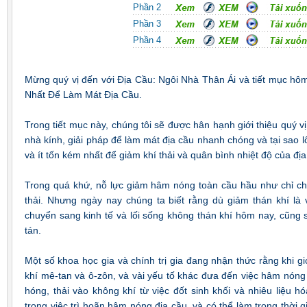
Phần 2
Phần 3
Phần 4
Mừng quý vị đến với Địa Cầu: Ngôi Nhà Thân Ái và tiết mục h
Nhất Để Làm Mát Địa Cầu.
Trong tiết mục này, chúng tôi sẽ được hân hạnh giới thiệu quý vị 
nhà kính, giải pháp để làm mát địa cầu nhanh chóng và tại sao l
và ít tốn kém nhất để giảm khí thải và quân bình nhiệt độ của địa
Trong quá khứ, nỗ lực giảm hâm nóng toàn cầu hầu như chỉ ch
thải. Nhưng ngày nay chúng ta biết rằng dù giảm thán khí là v
chuyển sang kinh tế và lối sống không thán khí hôm nay, cũng
tán.
Một số khoa học gia và chính trị gia đang nhận thức rằng khi g
khí mê-tan và ô-zôn, và vài yếu tố khác đưa đến việc hâm nóng
hóng, thải vào không khí từ việc đốt sinh khối và nhiêu liệu hó
trong việc trì hoãn hâm nóng địa cầu, và có thể làm trong thời