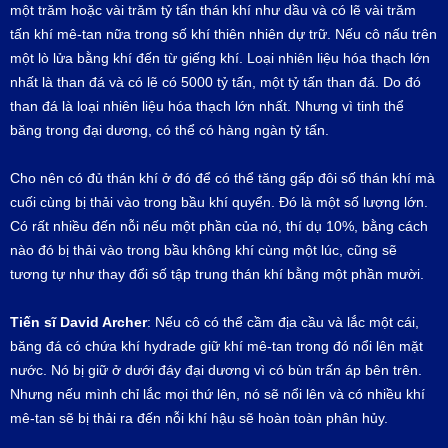
một trăm hoặc vài trăm tỷ tấn thán khí như dầu và có lẽ vài trăm
tấn khí mê-tan nữa trong số khí thiên nhiên dự trữ. Nếu cô nấu trên
một lò lửa bằng khí đến từ giếng khí. Loại nhiên liệu hóa thạch lớn
nhất là than đá và có lẽ có 5000 tỷ tấn, một tỷ tấn than đá. Do đó
than đá là loại nhiên liệu hóa thạch lớn nhất. Nhưng vì tinh thể
băng trong đại dương, có thể có hàng ngàn tỷ tấn.
Cho nên có đủ thán khí ở đó để có thể tăng gấp đôi số thán khí mà
cuối cùng bị thải vào trong bầu khí quyển. Đó là một số lượng lớn.
Có rất nhiều đến nỗi nếu một phần của nó, thí dụ 10%, bằng cách
nào đó bị thải vào trong bầu không khí cùng một lúc, cũng sẽ
tương tự như thay đổi số tập trung thán khí bằng một phần mười.
Tiến sĩ
David Archer
: Nếu cô có thể cầm địa cầu và lắc một cái,
băng đá có chứa khí hydrade giữ khí mê-tan trong đó nổi lên mặt
nước. Nó bị giữ ở dưới đáy đại dương vì có bùn trấn áp bên trên.
Nhưng nếu mình chỉ lắc mọi thứ lên, nó sẽ nổi lên và có nhiều khí
mê-tan sẽ bị thải ra đến nỗi khí hậu sẽ hoàn toàn phân hủy.