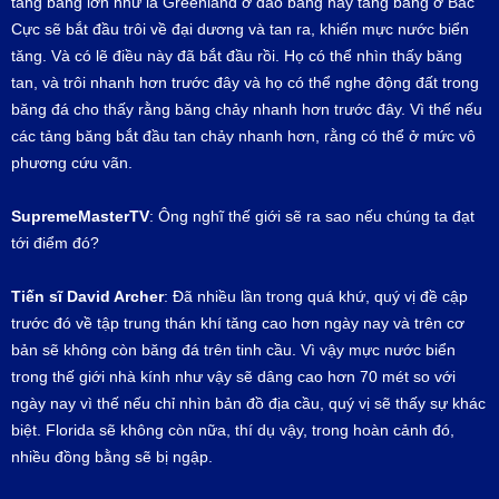
tảng băng lớn như là Greenland ở đảo băng hay tảng băng ở Bắc
Cực sẽ bắt đầu trôi về đại dương và tan ra, khiến mực nước biển
tăng. Và có lẽ điều này đã bắt đầu rồi. Họ có thể nhìn thấy băng
tan, và trôi nhanh hơn trước đây và họ có thể nghe động đất trong
băng đá cho thấy rằng băng chảy nhanh hơn trước đây. Vì thế nếu
các tảng băng bắt đầu tan chảy nhanh hơn, rằng có thể ở mức vô
phương cứu vãn.
SupremeMasterTV
: Ông nghĩ thế giới sẽ ra sao nếu chúng ta đạt
tới điểm đó?
Tiến sĩ
David Archer
: Đã nhiều lần trong quá khứ, quý vị đề cập
trước đó về tập trung thán khí tăng cao hơn ngày nay và trên cơ
bản sẽ không còn băng đá trên tinh cầu. Vì vậy mực nước biển
trong thế giới nhà kính như vậy sẽ dâng cao hơn 70 mét so với
ngày nay vì thế nếu chỉ nhìn bản đồ địa cầu, quý vị sẽ thấy sự khác
biệt. Florida sẽ không còn nữa, thí dụ vậy, trong hoàn cảnh đó,
nhiều đồng bằng sẽ bị ngập.