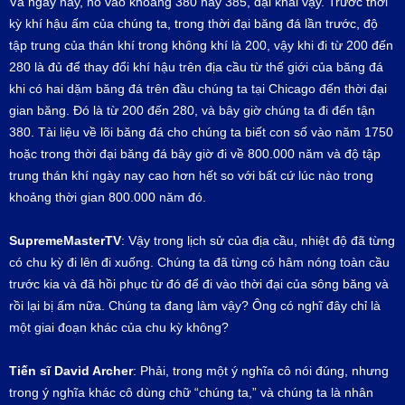
Và ngày nay, nó vào khoảng 380 hay 385, đại khái vậy. Trước thời
kỳ khí hậu ấm của chúng ta, trong thời đại băng đá lần trước, độ
tập trung của thán khí trong không khí là 200, vậy khi đi từ 200 đến
280 là đủ để thay đổi khí hậu trên địa cầu từ thế giới của băng đá
khi có hai dặm băng đá trên đầu chúng ta tại Chicago đến thời đại
gian băng. Đó là từ 200 đến 280, và bây giờ chúng ta đi đến tận
380. Tài liệu về lõi băng đá cho chúng ta biết con số vào năm 1750
hoặc trong thời đại băng đá bây giờ đi về 800.000 năm và độ tập
trung thán khí ngày nay cao hơn hết so với bất cứ lúc nào trong
khoảng thời gian 800.000 năm đó.
SupremeMasterTV
: Vậy trong lịch sử của địa cầu, nhiệt độ đã từng
có chu kỳ đi lên đi xuống. Chúng ta đã từng có hâm nóng toàn cầu
trước kia và đã hồi phục từ đó để đi vào thời đại của sông băng và
rồi lại bị ấm nữa. Chúng ta đang làm vậy? Ông có nghĩ đây chỉ là
một giai đoạn khác của chu kỳ không?
Tiến sĩ
David Archer
: Phải, trong một ý nghĩa cô nói đúng, nhưng
trong ý nghĩa khác cô dùng chữ “chúng ta,” và chúng ta là nhân