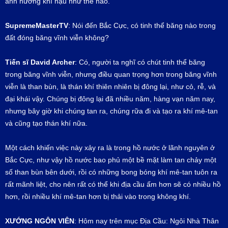
ảnh hưởng khí hậu như thế nào.
SupremeMasterTV
: Nói đến Bắc Cực, có tinh thể băng nào trong
đất đóng băng vĩnh viễn không?
Tiến sĩ
David Archer
: Có, người ta nghĩ có chút tinh thể băng
trong băng vĩnh viễn, nhưng điều quan trọng hơn trong băng vĩnh
viễn là than bùn, là thán khí thiên nhiên bị đông lại, như cỏ, rễ, và
đại khái vậy. Chúng bị đông lại đã nhiều năm, hàng vạn năm nay,
nhưng bây giờ khi chúng tan ra, chúng rữa đi và tạo ra khí mê-tan
và cũng tạo thán khí nữa.
Một cách khiến việc này xảy ra là trong hồ nước ở lãnh nguyên ở
Bắc Cực, như vậy hồ nước bao phủ một bề mặt làm tan chảy một
số than bùn bên dưới, rồi có những bong bóng khí mê-tan tuôn ra
rất mãnh liệt, cho nên rất có thể khi địa cầu ấm hơn sẽ có nhiều hồ
hơn, rồi nhiều khí mê-tan hơn bị thải vào trong không khí.
XƯỚNG NGÔN VIÊN
: Hôm nay trên mục Địa Cầu: Ngôi Nhà Thân