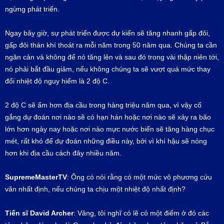
ngừng phát triển.
Ngay bây giờ, sự phát triển được dự kiến sẽ tăng nhanh gấp đôi,
gấp đôi thán khí thoát ra mỗi năm trong 50 năm qua. Chúng ta cần
ngăn cản và không để nó tăng lên và sau đó trong vài thập niên tới,
nó phải bắt đầu giảm, nếu không chúng ta sẽ vượt quá mức thay
đổi nhiệt độ nguy hiểm là 2 độ C.
2 độ C sẽ ấm hơn địa cầu trong hàng triệu năm qua, vì vậy cố
gắng dự đoán nơi nào sẽ có hạn hán hoặc nơi nào sẽ xảy ra bão
lớn hơn ngày nay hoặc nơi nào mực nước biển sẽ tăng hàng chục
mét, rất khó để dự đoán những điều này, bởi vì khí hậu sẽ nóng
hơn khi địa cầu cách đây nhiều năm.
SupremeMasterTV
: Ông có nói rằng có một mức vô phương cứu
vãn nhất định, nếu chúng ta chịu một nhiệt độ nhất định?
Tiến sĩ
David Archer
: Vâng, tôi nghĩ có lẽ có một điểm ở đó các