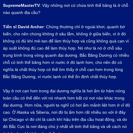
SupremeMasterTV
: Vậy những nơi có chứa tinh thể băng là ở chỗ
nào quanh địa cầu?
Tiến sĩ
David Archer
: Chúng thường chỉ ở ngoài khơi, quanh bờ
biển, cho nên chúng không ở sâu lắm, không ở giữa biển, vì ở đó
không có đủ khí mê-tan để làm thủy hợp và cũng không quá cạn vì
áp suất không đủ cao để làm thủy hợp. Nó như là nó ở chỗ sâu
trung bình trong vòng quanh đại dương. Bắc Băng Dương có nhiều
chỗ có tinh thể băng hơn vì nước ở đó lạnh hơn, cho nên đó có
nghĩa là chất thủy hợp có thể tìm thấy ở chỗ cạn hơn trong lòng
Bắc Băng Dương, vì nước lạnh có thể ổn định chất thủy hợp.
Vậy ở nơi cạn hơn trong đại dương nghĩa là hơi ấm từ hâm nóng
toàn cầu có thể đến với nó nhanh hơn bất cứ nơi nào khác trong
đại dương. Hơn nữa, người ta nghĩ có hơi ấm mãnh liệt hơn ở vĩ độ
cao. Ở Alaska và Siberia, nơi đó bị ấm hơn rất nhiều so với ở đây
tại Chicago vì đó chỉ là cách khí hậu trên địa cầu hoạt động, và do
đó Bắc Cực là nơi đáng chú ý nhất về tinh thể băng và về cách nó