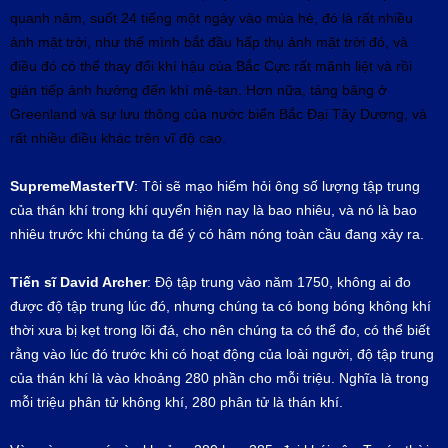
quanh năm, suốt 24 tiếng một ngày vào mùa hè, đó là rất nhiều
ánh mặt trời, như thế mình bắt đầu hấp thụ ánh mặt trời đó, và
điều đó có thể thay đổi khí hậu của Bắc Cực rất mãnh liệt và rồi
gián tiếp ảnh hưởng đến khí mê-tan. Hơn nữa, tảng băng ở
Greenland và sự lưu thông của nước biển Bắc Đại Tây Dương, và
rất nhiều điều khác trên vĩ độ cao.
SupremeMasterTV
: Tôi sẽ mạo hiểm hỏi ông số lượng tập trung
của thán khí trong khí quyển hiện nay là bao nhiêu, và nó là bao
nhiêu trước khi chúng ta để ý có hâm nóng toàn cầu đang xảy ra.
Tiến sĩ
David Archer
: Độ tập trung vào năm 1750, không ai đo
được độ tập trung lúc đó, nhưng chúng ta có bong bóng không khí
thời xưa bị kẹt trong lõi đá, cho nên chúng ta có thể đo, có thể biết
rằng vào lúc đó trước khi có hoạt động của loài người, độ tập trung
của thán khí là vào khoảng 280 phần cho mỗi triệu. Nghĩa là trong
mỗi triệu phân tử không khí, 280 phân tử là thán khí.