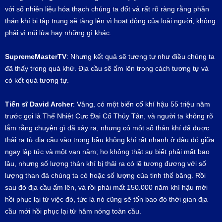
với số nhiên liệu hóa thạch chúng ta đốt và rất rõ ràng rằng phần
thán khí bị tập trung sẽ tăng lên vì hoạt động của loài người, không
phải vì núi lửa hay những gì khác.
SupremeMasterTV
: Nhưng kết quả sẽ tương tự như điều chúng ta
đã thấy trong quá khứ. Địa cầu sẽ ấm lên trong cách tương tự và
có kết quả tương tự.
Tiến sĩ
David Archer
: Vâng, có một biến cố khí hậu 55 triệu năm
trước gọi là Thế Nhiệt Cực Đại Cổ Thủy Tân, và người ta không rõ
lắm rằng chuyện gì đã xảy ra, nhưng có một số thán khí đã được
thải ra từ địa cầu vào trong bầu không khí rất nhanh ở đâu đó giữa
ngay lập tức và một vạn năm; họ không thật sự biết phải mất bao
lâu, nhưng số lượng thán khí bị thải ra có lẽ tương đương với số
lượng than đá chúng ta có hoặc số lượng của tinh thể băng. Rồi
sau đó địa cầu ấm lên, và rồi phải mất 150.000 năm khí hậu mới
hồi phục lại từ việc đó, tức là nó cũng sẽ tốn bao đó thời gian địa
cầu mới hồi phục lại từ hâm nóng toàn cầu.