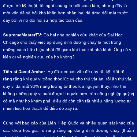
được. Về kỹ thuật, tôi nghĩ chúng ta biết cách làm, nhưng đây là
một vấn đề xã hội khó khăn hơn nhân loại đã từng đối mặt trước
đây bởi vì nó đòi hỏi sự hợp tác toàn cầu.
SupremeMasterTV
: Có hai nhà nghiên cứu khác của Đại Học
Chicago cho thấy việc áp dụng dinh dưỡng chay là một trong
những cách hữu hiệu nhất để giảm khí thải khí nhà kính. Ông có ý
kiến gì về nghiên cứu của họ không?
Tiến sĩ David Archer
: Họ đã xem xét vấn đề này rất kỹ. Rất rõ
ràng rằng khi quý vị trồng thóc lúc và cho thú vật ăn, rồi ăn thú vật,
quý vị đã mất 90% năng lượng từ thóc lúa nguyên thủy, như thế
không những quý vị nuôi được ít người hơn trên nông nghiệp quý vị
có mà như họ khám phá, điều đó còn cần rất nhiều năng lượng từ
nhiên liệu hóa thạch để điều đó xảy ra.
Cùng với báo cáo của Liên Hiệp Quốc và nhiều quan sát khác của
các khoa học gia, rõ ràng rằng áp dụng dinh dưỡng chay (thuần