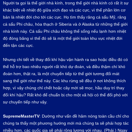
Người ta gọi là thế giới nhà kính, trong thế giới nhà kính có rất ít sự
khác biệt về nhiệt độ giữa xích đạo và các cực, vì thế phần lớn cơ
bản là nhiệt đới cho tới các cực. Họ tìm thấy răng cá sấu Mỹ, răng
cá sấu Phi châu, hóa thạch ở Siberia và ở Alaska từ những thế giới
nhà kính này. Cá sấu Phi châu không thể sống nếu lạnh hơn nhiệt
độ đóng băng vì thế đó sẽ là một thế giới toàn khu vực nhiệt đới
đến tận các cực.
Nhưng chi tiết về thay đổi khí hậu vận hành ra sao hoặc điều đó có
thể hỗ trợ bao nhiêu người rất khó dự đoán, và điều thậm chí khó
đoán hơn, thật ra, là một chuyển tiếp từ thế giới tương đối mát
sang thế giới như thế này. Các khu rừng sẽ đều ở nơi không thích
hợp, vì vậy chúng chỉ chết hoặc cây mới sẽ mọc, hầu duy trì thay
đổi khí hậu? Rất khó để chuẩn bị cho một xã hội có thể đối phó với
sự chuyển tiếp như vậy.
SupremeMasterTV
: Dường như vấn đề hâm nóng toàn cầu chỉ cho
chúng ta thấy một phương hướng mới mà chúng ta sẽ phải hợp tác
nhiều hơn, các quốc gia sẽ phải rộng lượng với nhau. (Phải.) Ngay