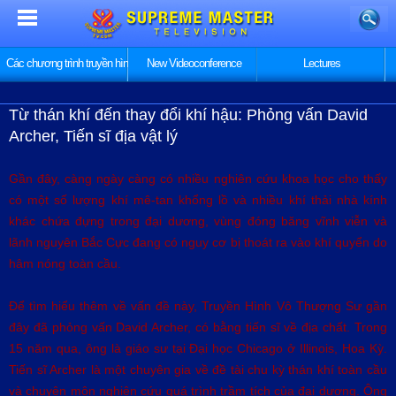
Các chương trình truyền hình
New Videoconference
Lectures
Từ thán khí đến thay đổi khí hậu: Phỏng vấn David
Archer, Tiến sĩ địa vật lý
Gần đây, càng ngày càng có nhiều nghiên cứu khoa học cho thấy
có một số lượng khí mê-tan khổng lồ và nhiều khí thải nhà kính
khác chứa đựng trong đại dương, vùng đóng băng vĩnh viễn và
lãnh nguyên Bắc Cực đang có nguy cơ bị thoát ra vào khí quyển do
hâm nóng toàn cầu.
Để tìm hiểu thêm về vấn đề này, Truyền Hình Vô Thượng Sư gần
đây đã phỏng vấn David Archer, có bằng tiến sĩ về địa chất. Trong
15 năm qua, ông là giáo sư tại Đại học Chicago ở Illinois, Hoa Kỳ.
Tiến sĩ Archer là một chuyên gia về đề tài chu kỳ thán khí toàn cầu
và chuyên môn nghiên cứu quá trình trầm tích của đại dương. Ông