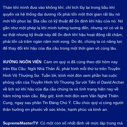
Thán khí mình đưa vào không khí, chỉ tích lũy lại trong bầu khí
quyển và hệ thống đại dương rồi phải tốn một thời gian rất lâu nó
mới hồi phục lại. Địa cầu có kỹ thuật để ổn định khí hậu của nó. Nó
gần như một phép lạ khi mình tưởng tượng đến, nhưng nó có vẻ là
sự thật nhưng kỹ thuật này để ổn định khí hậu hoạt động rất chậm,
phải tốn cả trăm ngàn năm mới xong. Do đó, chúng ta có năng lực
để thay đổi khí hậu của địa cầu trong một thời gian vô cùng lâu.
XƯỚNG NGÔN VIÊN
: Cám ơn quý vị đã cùng theo dõi hôm nay
trên Địa Cầu: Ngôi Nhà Thân Ái, phát hình mỗi thứ tư trên Truyền
Hình Vô Thượng Sư. Tuần tới, kính mời đón xem phần hai cuộc
phỏng vấn của Truyền Hình Vô Thượng Sư với Tiến sĩ David Archer
về lịch sử khí hậu của địa cầu chúng ta và tình trạng hiện nay về
hâm nóng toàn cầu. Bây giờ, kính mời đón xem Văn Nghệ Thiên
Cung, ngay sau phần Tin Đáng Chú Ý. Cầu chúc quý vị cùng người
thân hưởng ơn phước về sức khỏe, hạnh phúc và bình an.
SupremeMasterTV
: Có một con số nhất định về mức tập trung mà