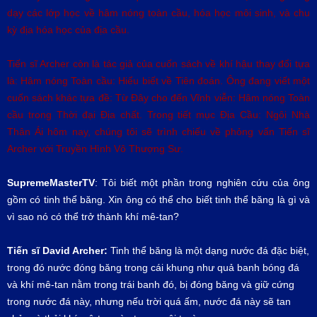
dạy các lớp học về hâm nóng toàn cầu, hóa học môi sinh, và chu
kỳ địa hóa học của địa cầu.
Tiến sĩ Archer còn là tác giả của cuốn sách về khí hậu thay đổi tựa
là: Hâm nóng Toàn cầu: Hiểu biết về Tiên đoán. Ông đang viết một
cuốn sách khác tựa đề: Từ Đây cho đến Vĩnh viễn: Hâm nóng Toàn
cầu trong Thời đại Địa chất. Trong tiết mục Địa Cầu: Ngôi Nhà
Thân Ái hôm nay, chúng tôi sẽ trình chiếu về phỏng vấn Tiến sĩ
Archer với Truyền Hình Vô Thượng Sư.
SupremeMasterTV
: Tôi biết một phần trong nghiên cứu của ông
gồm có tinh thể băng. Xin ông có thể cho biết tinh thể băng là gì và
vì sao nó có thể trở thành khí mê-tan?
Tiến sĩ
David Archer:
Tinh thể băng là một dạng nước đá đặc biệt,
trong đó nước đóng băng trong cái khung như quả banh bóng đá
và khí mê-tan nằm trong trái banh đó, bị đóng băng và giữ cứng
trong nước đá này, nhưng nếu trời quá ấm, nước đá này sẽ tan