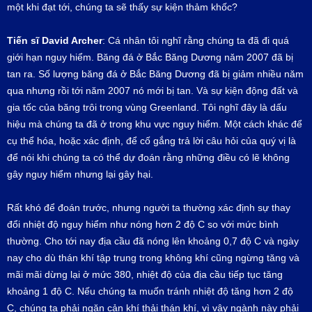
một khi đạt tới, chúng ta sẽ thấy sự kiện thảm khốc?
Tiến sĩ
David Archer
: Cá nhân tôi nghĩ rằng chúng ta đã đi quá
giới hạn nguy hiểm. Băng đá ở Bắc Băng Dương năm 2007 đã bị
tan ra. Số lượng băng đá ở Bắc Băng Dương đã bị giảm nhiều năm
qua nhưng rồi tới năm 2007 nó mới bị tan. Và sự kiện động đất và
gia tốc của băng trôi trong vùng Greenland. Tôi nghĩ đây là dấu
hiệu mà chúng ta đã ở trong khu vực nguy hiểm. Một cách khác để
cụ thể hóa, hoặc xác định, để cố gắng trả lời câu hỏi của quý vị là
để nói khi chúng ta có thể dự đoán rằng những điều có lẽ không
gây nguy hiểm nhưng lại gây hại.
Rất khó để đoán trước, nhưng người ta thường xác định sự thay
đổi nhiệt độ nguy hiểm như nóng hơn 2 độ C so với mức bình
thường. Cho tới nay địa cầu đã nóng lên khoảng 0,7 độ C và ngày
nay cho dù thán khí tập trung trong không khí cũng ngừng tăng và
mãi mãi dừng lại ở mức 380, nhiệt độ của địa cầu tiếp tục tăng
khoảng 1 độ C. Nếu chúng ta muốn tránh nhiệt độ tăng hơn 2 độ
C, chúng ta phải ngăn cản khí thải thán khí, vì vậy ngành này phải