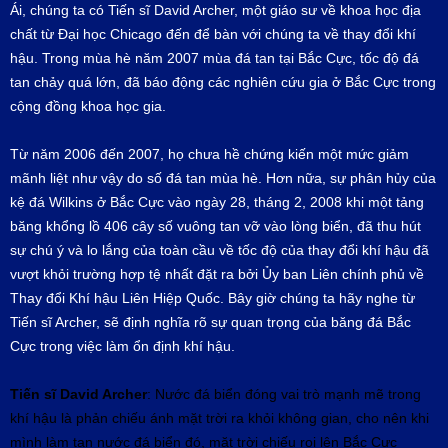
Ái, chúng ta có Tiến sĩ David Archer, một giáo sư về khoa học địa
chất từ Đại học Chicago đến để bàn với chúng ta về thay đổi khí
hậu. Trong mùa hè năm 2007 mùa đá tan tại Bắc Cực, tốc độ đá
tan chảy quá lớn, đã báo động các nghiên cứu gia ở Bắc Cực trong
cộng đồng khoa học gia.
Từ năm 2006 đến 2007, họ chưa hề chứng kiến một mức giảm
mãnh liệt như vậy do số đá tan mùa hè. Hơn nữa, sự phân hủy của
kệ đá Wilkins ở Bắc Cực vào ngày 28, tháng 2, 2008 khi một tảng
băng khổng lồ 406 cây số vuông tan vỡ vào lòng biển, đã thu hút
sự chú ý và lo lắng của toàn cầu về tốc độ của thay đổi khí hậu đã
vượt khỏi trường hợp tệ nhất đặt ra bởi Ủy ban Liên chính phủ về
Thay đổi Khí hậu Liên Hiệp Quốc. Bây giờ chúng ta hãy nghe từ
Tiến sĩ Archer, sẽ định nghĩa rõ sự quan trọng của băng đá Bắc
Cực trong việc làm ổn định khí hậu.
Tiến sĩ
David Archer
: Nước đá biển đóng vai trò mạnh mẽ trong
khí hậu là phản chiếu ánh mặt trời ra khỏi không gian, cho nên khi
mình làm tan nước đá biển đó, mặt trời chiếu rọi lên Bắc Cực