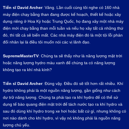
Tiến sĩ
David Archer
: Vâng. Lần cuối cùng tôi nghe có 160 nhà
máy điện chạy bằng than đang được kế hoạch, thiết kế hoặc xây
dựng riêng ở Hoa Kỳ hoặc Trung Quốc, họ đang xây một nhà máy
điện mới chạy bằng than mỗi tuần và nếu họ xây tất cả những thứ
đó, thì tất cả sẽ biến mất. Các nhà máy điện đó là một tội lỗi phản
đối nhân lại là điều tôi muốn nói các vị lãnh đạo.
SupremeMasterTV
: Chúng ta sẽ thấy như là năng lượng mặt trời
hoặc năng lượng hydro màu xanh để chúng ta có năng lượng
không tạo ra khí nhà kính?
Tiến sĩ David Archer
: Đúng vậy. Điều đó sẽ tốt hơn rất nhiều. Khí
hydro không phải là một nguồn năng lượng, gần giống như cách
dự trữ năng lượng. Chúng ta phải tạo ra khí hydro để có thể sử
dụng tế bào quang điện mặt trời để tách nước tạo ra khí hydro và
sau đó dùng khí hydro trong xe hơi hoặc bất cứ gì, nhưng không có
nơi nào dành cho khí hydro, vì vậy nó không phải là nguồn năng
lượng chủ yếu.