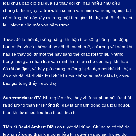
loại chưa bao giờ trải qua sự thay đổi khí hậu nhiều như điều
chúng ta hiện gây ra trước khi có nền văn minh và nông nghiệp tất
cả những thứ này xảy ra trong một thời gian khí hậu rất ổn định gọi
là Holoxen của một vạn năm trước.
Trước đó là thời đại sông băng, khí hậu thời sông băng náo động
hơn nhiều và có những thay đổi rất mạnh mẽ; chỉ trong vài năm khí
hậu sẽ thay đổi từ một thể này sang thể khác rồi trở lại. Nhưng
trong thời gian nhân loại văn minh hiện hữu cho đến nay, khí hậu
đã rất ổn định, và bây giờ chúng ta đang bị đe dọa rời khỏi khí hậu
ổn định đó, để đi đến loại khí hậu mà chúng ta, một loài vật, chưa
bao giờ từng thấy trước đây.
SupremeMasterTV
: Nhưng lần này, thay vì từ sự phun núi lửa thải
ra số lượng thán khí khổng lồ, đây là từ hành động của loài người,
thán khí từ nhiêu liệu hóa thạch tích tụ.
Tiến sĩ
David Archer
: Điều đó tuyệt đối đúng. Chúng ta có thể đo
lường số lượng thán khí trong bầu khí quyển và so sánh điều đó