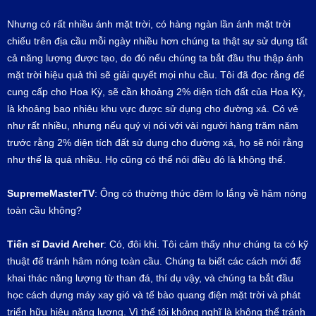
Nhưng có rất nhiều ánh mặt trời, có hàng ngàn lần ánh mặt trời
chiếu trên địa cầu mỗi ngày nhiều hơn chúng ta thật sự sử dụng tất
cả năng lượng được tạo, do đó nếu chúng ta bắt đầu thu thập ánh
mặt trời hiệu quả thì sẽ giải quyết mọi nhu cầu. Tôi đã đọc rằng để
cung cấp cho Hoa Kỳ, sẽ cần khoảng 2% diện tích đất của Hoa Kỳ,
là khoảng bao nhiêu khu vực được sử dụng cho đường xá. Có vẻ
như rất nhiều, nhưng nếu quý vị nói với vài người hàng trăm năm
trước rằng 2% diện tích đất sử dụng cho đường xá, họ sẽ nói rằng
như thế là quá nhiều. Họ cũng có thể nói điều đó là không thể.
SupremeMasterTV
: Ông có thường thức đêm lo lắng về hâm nóng
toàn cầu không?
Tiến sĩ David Archer
: Có, đôi khi. Tôi cảm thấy như chúng ta có kỹ
thuật để tránh hâm nóng toàn cầu. Chúng ta biết các cách mới để
khai thác năng lượng từ than đá, thí dụ vậy, và chúng ta bắt đầu
học cách dựng máy xay gió và tế bào quang điện mặt trời và phát
triển hữu hiệu năng lượng. Vì thế tôi không nghĩ là không thể tránh