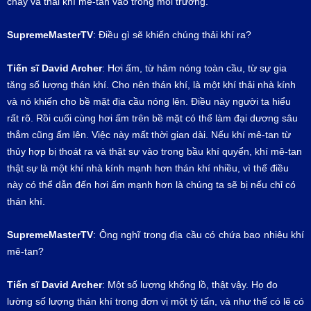
chảy và thải khí mê-tan vào trong môi trường.
SupremeMasterTV
: Điều gì sẽ khiến chúng thải khí ra?
Tiến sĩ
David Archer
: Hơi ấm, từ hâm nóng toàn cầu, từ sự gia
tăng số lượng thán khí. Cho nên thán khí, là một khí thải nhà kính
và nó khiến cho bề mặt địa cầu nóng lên. Điều này người ta hiểu
rất rõ. Rồi cuối cùng hơi ấm trên bề mặt có thể làm đại dương sâu
thẳm cũng ấm lên. Việc này mất thời gian dài. Nếu khí mê-tan từ
thủy hợp bị thoát ra và thật sự vào trong bầu khí quyển, khí mê-tan
thật sự là một khí nhà kính mạnh hơn thán khí nhiều, vì thế điều
này có thể dẫn đến hơi ấm mạnh hơn là chúng ta sẽ bị nếu chỉ có
thán khí.
SupremeMasterTV
: Ông nghĩ trong địa cầu có chứa bao nhiêu khí
mê-tan?
Tiến sĩ
David Archer
: Một số lượng khổng lồ, thật vậy. Họ đo
lường số lượng thán khí trong đơn vị một tỷ tấn, và như thế có lẽ có