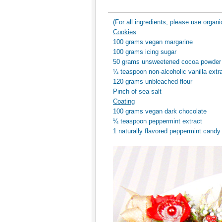
(For all ingredients, please use organi
Cookies
100 grams vegan margarine
100 grams icing sugar
50 grams unsweetened cocoa powder
¼ teaspoon non-alcoholic vanilla extra
120 grams unbleached flour
Pinch of sea salt
Coating
100 grams vegan dark chocolate
¼ teaspoon peppermint extract
1 naturally flavored peppermint candy