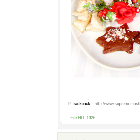
trackback :
http://www.suprememaste
File NO: 1926