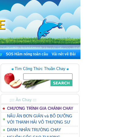
y
SOS Hâm nóng toàn cầu
Vài nét về Đài
Tìm Công Thức Thuần Chay
;::: Ăn Chay :::
CHƯƠNG TRÌNH GIA CHÁNH CHAY
NẤU ĂN ĐƠN GIẢN và BỔ DƯỠNG
VỚI THANH HẢI VÔ THƯỢNG SƯ
DANH NHÂN TRƯỜNG CHAY