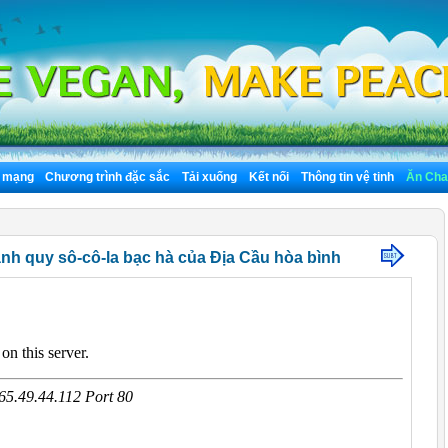
n mạng
Chương trình đặc sắc
Tải xuống
Kết nối
Thông tin vệ tinh
Ăn Cha
ánh quy sô-cô-la bạc hà của Địa Cầu hòa bình