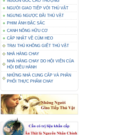
NGUỒN GỐC CAO THƯỢNG
NGƯỜI GIAO TIẾP VỚI THÚ VẬT
NGƯNG NGƯỢC ĐÃI THÚ VẬT
PHIM ẢNH ĐẶC SẮC
CANH NÔNG HỮU CƠ
CẬP NHẬT VỀ CÚM HEO
TRẠI THÚ KHÔNG GIẾT THÚ VẬT
NHÀ HÀNG CHAY
NHÀ HÀNG CHAY DO HỘI VIÊN CỦA
HỘI ĐIỀU HÀNH
NHỮNG NHÀ CUNG CẤP VÀ PHÂN
PHỐI THỰC PHẨM CHAY