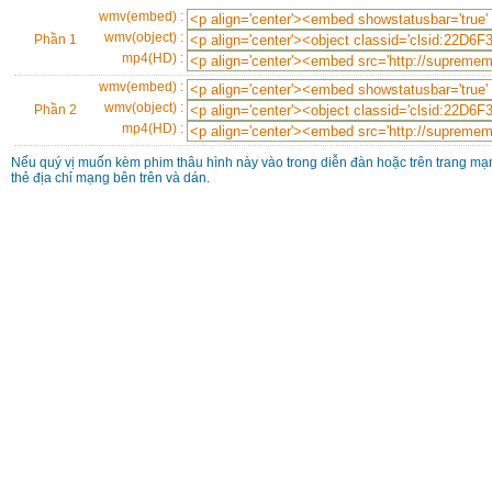
wmv(embed) :
wmv(object) :
Phần 1
mp4(HD) :
wmv(embed) :
wmv(object) :
Phần 2
mp4(HD) :
Nếu quý vị muốn kèm phim thâu hình này vào trong diễn đàn hoặc trên trang mạn
thẻ địa chỉ mạng bên trên và dán.