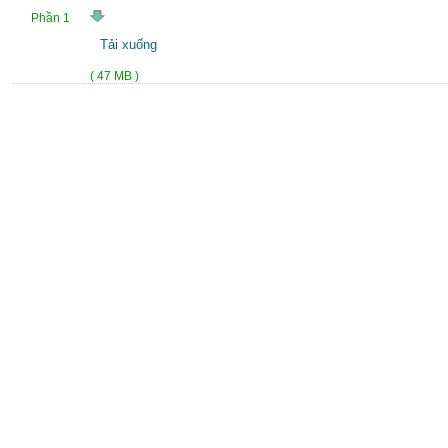
Phần 1
Tải xuống
( 47 MB )