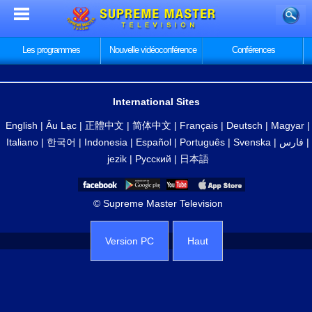
Les programmes
Nouvelle vidéoconférence
Conférences
International Sites
English
|
Âu Lạc
|
正體中文
|
简体中文
|
Français
|
Deutsch
|
Magyar
|
Italiano
|
한국어
|
Indonesia
|
Español
|
Português
|
Svenska
|
فارس
|
jezik
|
Русский
|
日本語
© Supreme Master Television
Version PC
Haut