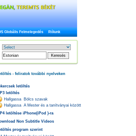
S Globális Felmelegedés
Rólunk
töltés - feliratok további nyelveken
kercsek letöltés
P3 letöltés
Hallgassa Bölcs szavak
Hallgassa A Mester és a tanítványai között
P4 letöltése iPhone(iPod )-ra
ownload Non Subtitle Videos
etöltés program szerint