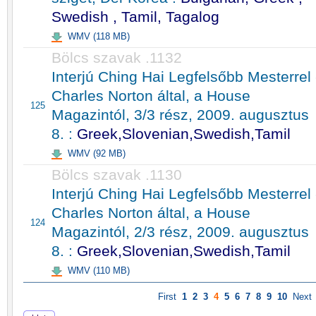
Swedish , Tamil, Tagalog
WMV (118 MB)
Bölcs szavak .1132
Interjú Ching Hai Legfelsőbb Mesterrel 
Charles Norton által, a House
125
Magazintól, 3/3 rész, 2009. augusztus
8. :
Greek,Slovenian,Swedish,Tamil
WMV (92 MB)
Bölcs szavak .1130
Interjú Ching Hai Legfelsőbb Mesterrel 
Charles Norton által, a House
124
Magazintól, 2/3 rész, 2009. augusztus
8. :
Greek,Slovenian,Swedish,Tamil
WMV (110 MB)
First
1
2
3
4
5
6
7
8
9
10
Next