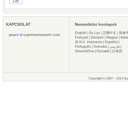
KAPCSOLAT
Nemzetközi honlapok
English
|
Âu Lạc
|
正體中文
|
简体
peace
suprememastertv.com
Français
|
Deutsch
|
Magyar
|
Itali
한국어
Indonesia
|
Español
|
Português
|
Svenska
|
فارسی
|
Slovenščina
|
Русский
|
日本語
Copyright © 2007 ~ 2014 Sup