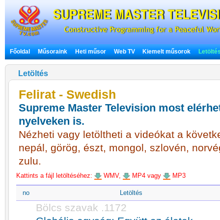
Főoldal
Műsoraink
Heti műsor
Web TV
Kiemelt műsorok
Letölté
Letöltés
Felirat - Swedish
Supreme Master Television most elérhet
nyelveken is.
Nézheti vagy letöltheti a videókat a követke
nepál, görög, észt, mongol, szlovén, norvé
zulu.
Kattints a fájl letöltéséhez:
WMV,
MP4 vagy
MP3
no
Letöltés
Bölcs szavak .1172