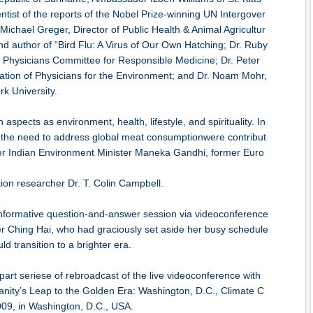
ntist of the reports of the Nobel Prize-winning UN Intergover
ichael Greger, Director of Public Health & Animal Agricultur
d author of “Bird Flu: A Virus of Our Own Hatching; Dr. Ruby
e Physicians Committee for Responsible Medicine; Dr. Peter
iation of Physicians for the Environment; and Dr. Noam Mohr,
k University.
spects as environment, health, lifestyle, and spirituality. In
 the need to address global meat consumptionwere contribut
er Indian Environment Minister Maneka Gandhi, former Euro
ion researcher Dr. T. Colin Campbell.
 informative question-and-answer session via videoconference
r Ching Hai, who had graciously set aside her busy schedule
d transition to a brighter era.
-part seriese of rebroadcast of the live videoconference with
nity’s Leap to the Golden Era: Washington, D.C., Climate C
9, in Washington, D.C., USA.