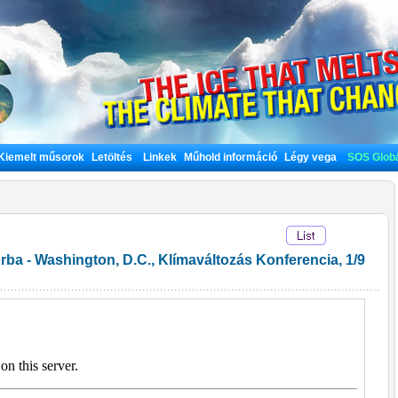
Kiemelt műsorok
Letöltés
Linkek
Műhold információ
Légy vega
SOS Globá
ba - Washington, D.C., Klímaváltozás Konferencia, 1/9