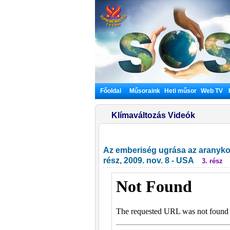
Főoldal
Műsoraink
Heti műsor
Web TV
Klímaváltozás Videók
Az emberiség ugrása az aranykor
rész, 2009. nov. 8 - USA
3. rész