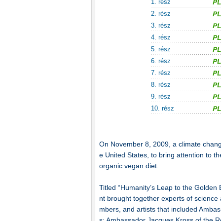
1. rész
2. rész
3. rész
4. rész
5. rész
6. rész
7. rész
8. rész
9. rész
10. rész
On November 8, 2009, a climate change
e United States, to bring attention to t
organic vegan diet.
Titled “Humanity’s Leap to the Golden
nt brought together experts of science
mbers, and artists that included Amba
s; Ambassador Jacques Kross of the Re