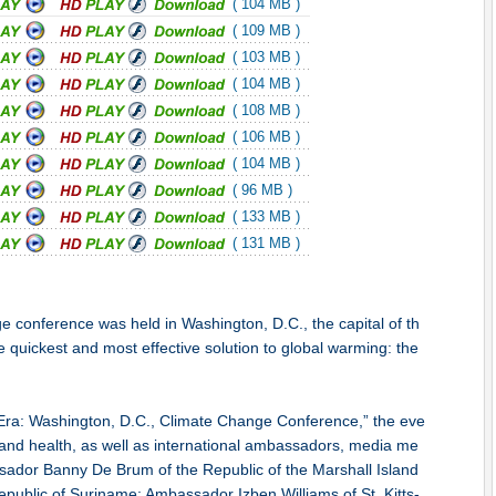
( 104 MB )
( 109 MB )
( 103 MB )
( 104 MB )
( 108 MB )
( 106 MB )
( 104 MB )
( 96 MB )
( 133 MB )
( 131 MB )
 conference was held in Washington, D.C., the capital of th
he quickest and most effective solution to global warming: the
 Era: Washington, D.C., Climate Change Conference,” the eve
 and health, as well as international ambassadors, media me
ssador Banny De Brum of the Republic of the Marshall Island
public of Suriname; Ambassador Izben Williams of St. Kitts-