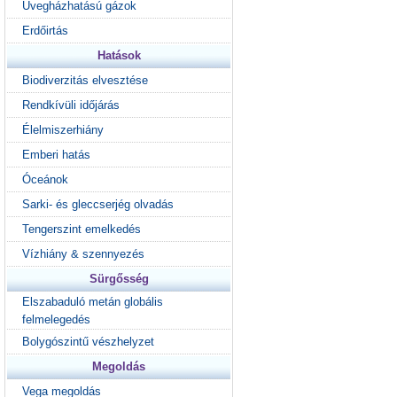
Üvegházhatású gázok
Erdőirtás
Hatások
Biodiverzitás elvesztése
Rendkívüli időjárás
Élelmiszerhiány
Emberi hatás
Óceánok
Sarki- és gleccserjég olvadás
Tengerszint emelkedés
Vízhiány & szennyezés
Sürgősség
Elszabaduló metán globális
felmelegedés
Bolygószintű vészhelyzet
Megoldás
Vega megoldás