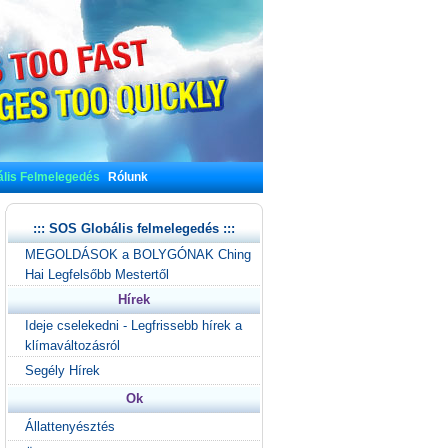
lis Felmelegedés
Rólunk
::: SOS Globális felmelegedés :::
MEGOLDÁSOK a BOLYGÓNAK Ching
Hai Legfelsőbb Mestertől
Hírek
Ideje cselekedni - Legfrissebb hírek a
klímaváltozásról
Segély Hírek
Ok
Állattenyésztés