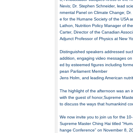
Nevis; Dr. Stephen Schneider, lead scie
nmental Panel on Climate Change; Dr. M
e for the Humane Society of the USA an
Lathon, Nutrition Policy Manager of th
Carter, Director of the Canadian Assoc
Adjunct Professor of Physics at New Yor
Distinguished speakers addressed such a
addition, engaging video messages on
ed by esteemed figures including form
pean Parliament Member
Jens Holm, and leading American nutrit
The highlight of the afternoon was an
with the guest of honor,Supreme Maste
to discuss the ways that humankind coul
We now invite you to join us for the 10
Supreme Master Ching Hai titled “Huma
hange Conference” on November 8, 200