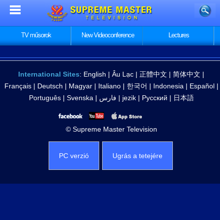
TV műsorok
New Videoconference
Lectures
International Sites
:
English
|
Âu Lạc
|
正體中文
|
简体中文
|
Français
|
Deutsch
|
Magyar
|
Italiano
|
한국어
|
Indonesia
|
Español
|
Português
|
Svenska
|
فارس
|
jezik
|
Русский
|
日本語
© Supreme Master Television
PC verzió
Ugrás a tetejére