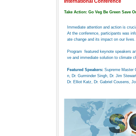
International Conference
8. ré
Take Action: Go Veg Be Green Save O
Immediate attention and action is crucia
At the conference, participants was inf
ate change and its impact on our lives.
Program featured keynote speakers and
ve and immediate solution to climate c
Featured Speakers:
Supreme Master Ch
n, Dr. Gurminder Singh, Dr. Jim Stewart
Dr. Elliot Katz, Dr. Gabriel Cousens, 