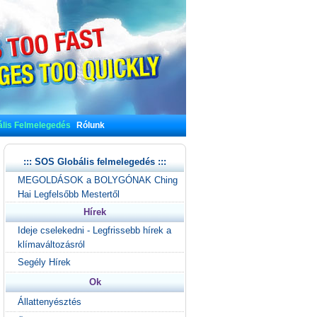
lis Felmelegedés
Rólunk
::: SOS Globális felmelegedés :::
MEGOLDÁSOK a BOLYGÓNAK Ching
Hai Legfelsőbb Mestertől
Hírek
Ideje cselekedni - Legfrissebb hírek a
klímaváltozásról
Segély Hírek
Ok
Állattenyésztés