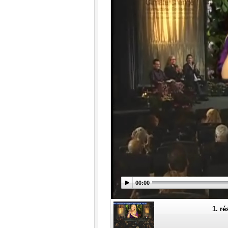
00:00
1. ré