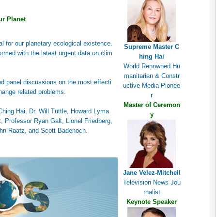
sz/8 - Climate Change International Conference
ur Planet
l for our planetary ecological existence.
Supreme Master C
ormed with the latest urgent data on clim
hing Hai
World Renowned Hu
manitarian & Constr
 panel discussions on the most effecti
uctive Media Pionee
hange related problems.
r
Master of Ceremon
ing Hai, Dr. Will Tuttle, Howard Lyma
y
, Professor Ryan Galt, Lionel Friedberg,
John Raatz, and Scott Badenoch.
Jane Velez-Mitchell
Television News Jou
rnalist
Keynote Speaker