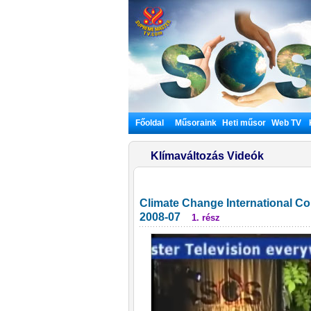
Főoldal
Műsoraink
Heti műsor
Web TV
Klímaváltozás Videók
Climate Change International Co
2008-07
1. rész