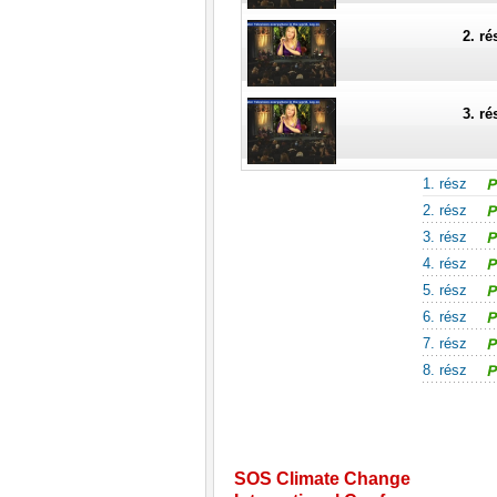
2. ré
3. ré
1. rész
4. ré
2. rész
3. rész
4. rész
5. ré
5. rész
6. rész
7. rész
6. ré
8. rész
7. ré
SOS Climate Change