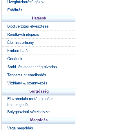
Üvegházhatású gázok
Erdőirtás
Hatások
Biodiverzitás elvesztése
Rendkívüli időjárás
Élelmiszerhiány
Emberi hatás
Óceánok
Sarki- és gleccserjég olvadás
Tengerszint emelkedés
Vízhiány & szennyezés
Sürgősség
Elszabaduló metán globális
felmelegedés
Bolygószintű vészhelyzet
Megoldás
Vega megoldás