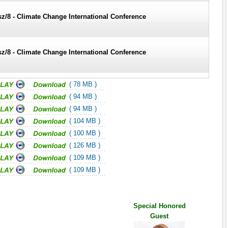
sz/8 - Climate Change International Conference
sz/8 - Climate Change International Conference
( 78 MB )
sz/8 - Climate Change International Conference
( 94 MB )
( 94 MB )
( 104 MB )
sz/8 - Climate Change International Conference
( 100 MB )
( 126 MB )
( 109 MB )
sz/8 - Climate Change International Conference
( 109 MB )
sz/8 - Climate Change International Conference
Special Honored
Guest