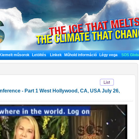
Kiemelt műsorok
Letöltés
Linkek
Műhold információ
Légy vega
SOS Globá
nference - Part 1 West Hollywood, CA, USA July 26,