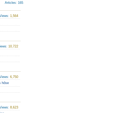
Articles: 165
Views:
1,564
iews:
10,722
Views:
6,750
s hőse
Views:
8,623