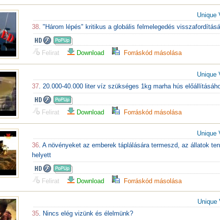
Unique 
38
. "Három lépés" kritikus a globális felmelegedés visszafordítás
Felirat
Download
Forráskód másolása
Unique 
37
. 20.000-40.000 liter víz szükséges 1kg marha hús előállításáh
Felirat
Download
Forráskód másolása
Unique 
36
. A növényeket az emberek táplálására termeszd, az állatok te
helyett
Felirat
Download
Forráskód másolása
Unique 
35
. Nincs elég vizünk és élelmünk?