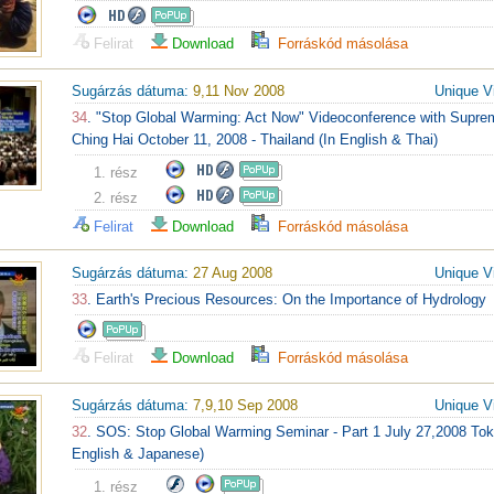
Felirat
Download
Forráskód másolása
Sugárzás dátuma:
9,11 Nov 2008
Unique V
34
. "Stop Global Warming: Act Now" Videoconference with Supre
Ching Hai October 11, 2008 - Thailand (In English & Thai)
1. rész
2. rész
Felirat
Download
Forráskód másolása
Sugárzás dátuma:
27 Aug 2008
Unique V
33
. Earth's Precious Resources: On the Importance of Hydrology
Felirat
Download
Forráskód másolása
Sugárzás dátuma:
7,9,10 Sep 2008
Unique V
32
. SOS: Stop Global Warming Seminar - Part 1 July 27,2008 Tok
English & Japanese)
1. rész