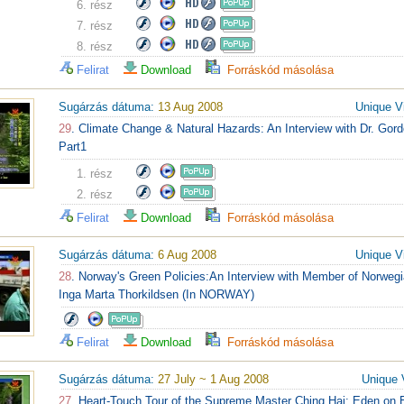
6. rész
7. rész
8. rész
Felirat
Download
Forráskód másolása
Sugárzás dátuma:
13 Aug 2008
Unique V
29
. Climate Change & Natural Hazards: An Interview with Dr. Go
Part1
1. rész
2. rész
Felirat
Download
Forráskód másolása
Sugárzás dátuma:
6 Aug 2008
Unique V
28
. Norway's Green Policies:An Interview with Member of Norweg
Inga Marta Thorkildsen (In NORWAY)
Felirat
Download
Forráskód másolása
Sugárzás dátuma:
27 July ~ 1 Aug 2008
Unique 
27
. Heart-Touch Tour of the Supreme Master Ching Hai: Eden on E