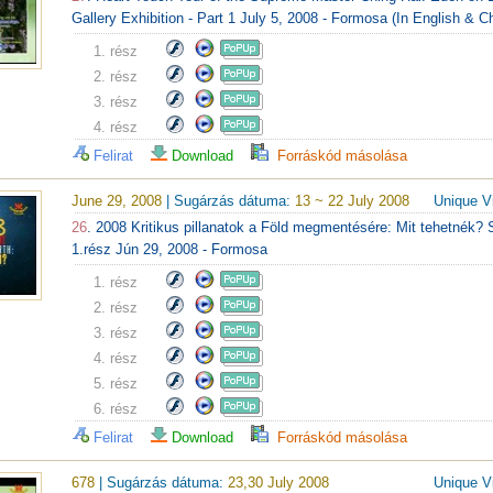
Gallery Exhibition - Part 1 July 5, 2008 - Formosa (In English & C
1. rész
2. rész
3. rész
4. rész
Felirat
Download
Forráskód másolása
June 29, 2008
| Sugárzás dátuma:
13 ~ 22 July 2008
Unique V
26
. 2008 Kritikus pillanatok a Föld megmentésére: Mit tehetnék?
1.rész Jún 29, 2008 - Formosa
1. rész
2. rész
3. rész
4. rész
5. rész
6. rész
Felirat
Download
Forráskód másolása
678
| Sugárzás dátuma:
23,30 July 2008
Unique V