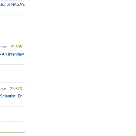
ctor of NASA's
iews:
19,698
- An Interview
iews:
27,673
cientist, Dr.