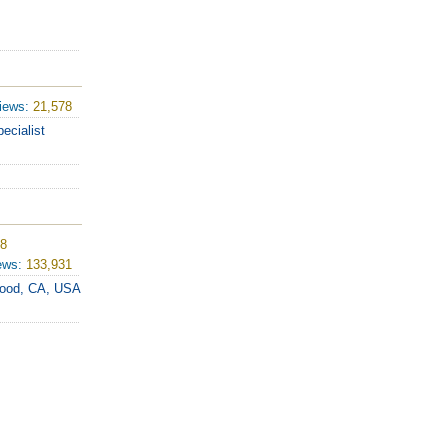
iews:
21,578
ecialist
08
ews:
133,931
ywood, CA, USA