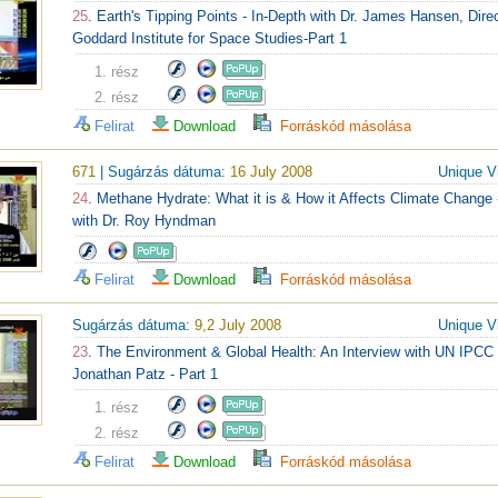
25
. Earth's Tipping Points - In-Depth with Dr. James Hansen, Dire
Goddard Institute for Space Studies-Part 1
1. rész
2. rész
Felirat
Download
Forráskód másolása
671
| Sugárzás dátuma:
16 July 2008
Unique V
24
. Methane Hydrate: What it is & How it Affects Climate Change 
with Dr. Roy Hyndman
Felirat
Download
Forráskód másolása
Sugárzás dátuma:
9,2 July 2008
Unique V
23
. The Environment & Global Health: An Interview with UN IPCC S
Jonathan Patz - Part 1
1. rész
2. rész
Felirat
Download
Forráskód másolása