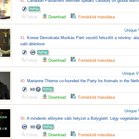
42
. Canadian Parliament Member speaks candidly on global warm
Felirat
Download
Forráskód másolása
Unique 
41
. Koreai Demokrata Munkás Párti vezető felszólít a növény- ala
való áttérésre
Felirat
Download
Forráskód másolása
Unique V
40
. Marianne Thieme co-founded the Party for Animals in the Net
Felirat
Download
Forráskód másolása
Unique 
39
. A mindenki előnyére váló helyzet a Bolygóért: Légy vegetárián
Felirat
Download
Forráskód másolása