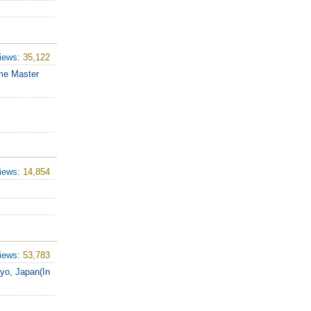
iews:
35,122
me Master
iews:
14,854
iews:
53,783
yo, Japan(In