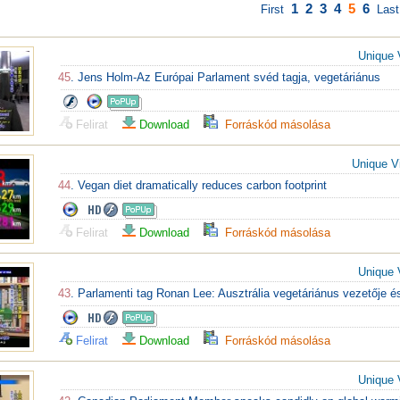
1
2
3
4
5
6
First
Last
Unique 
45
. Jens Holm-Az Európai Parlament svéd tagja, vegetáriánus
Felirat
Download
Forráskód másolása
Unique V
44
. Vegan diet dramatically reduces carbon footprint
Felirat
Download
Forráskód másolása
Unique 
43
. Parlamenti tag Ronan Lee: Ausztrália vegetáriánus vezetője é
Felirat
Download
Forráskód másolása
Unique 