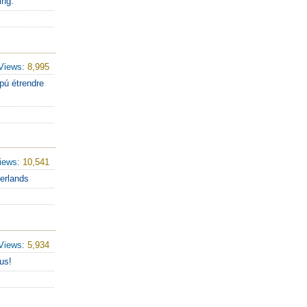
ing.
Views:
8,995
pú étrendre
iews:
10,541
herlands
Views:
5,934
us!