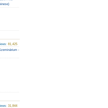
hinese)
iews:
81,425
 Szeminárium -
iews:
31,844