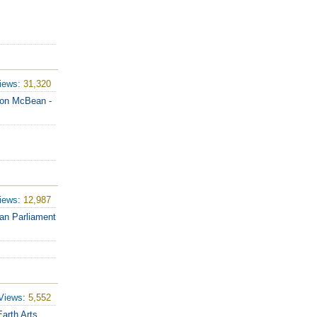
iews:
31,320
rdon McBean -
iews:
12,987
ian Parliament
Views:
5,552
arth Arts