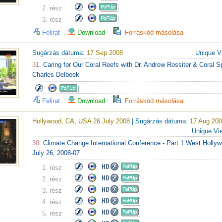
2. rész
3. rész
Felirat
Download
Forráskód másolása
Sugárzás dátuma:
17 Sep 2008
Unique V
31
. Caring for Our Coral Reefs with Dr. Andrew Rossiter & Coral Sp
Charles Delbeek
Felirat
Download
Forráskód másolása
Hollywood, CA, USA 26 July 2008
| Sugárzás dátuma:
17 Aug 20
Unique Vi
30
. Climate Change International Conference - Part 1 West Holl
July 26, 2008-07
1. rész
2. rész
3. rész
4. rész
5. rész