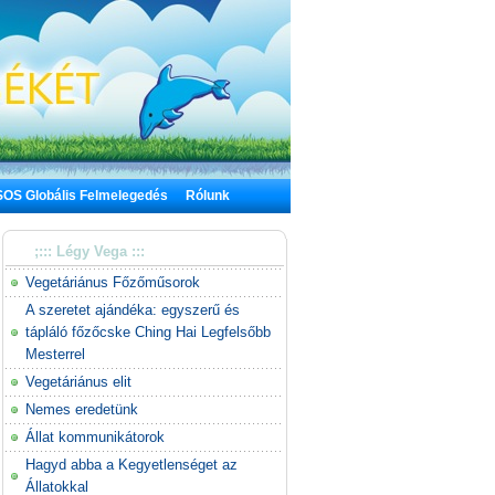
SOS Globális Felmelegedés
Rólunk
;::: Légy Vega :::
Vegetáriánus Főzőműsorok
A szeretet ajándéka: egyszerű és
tápláló főzőcske Ching Hai Legfelsőbb
Mesterrel
Vegetáriánus elit
Nemes eredetünk
Állat kommunikátorok
Hagyd abba a Kegyetlenséget az
Állatokkal