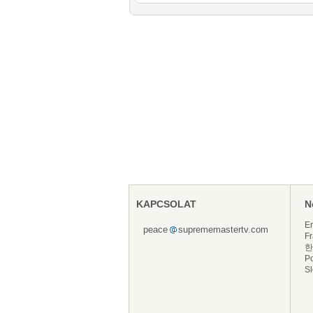
KAPCSOLAT
N
En
peace
suprememastertv.com
Fr
한
P
S