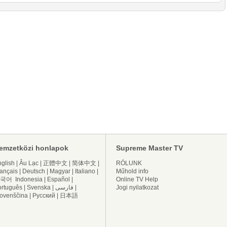
emzetközi honlapok
Supreme Master TV
glish
|
Âu Lạc
|
正體中文
|
简体中文
|
RÓLUNK
ançais
|
Deutsch
|
Magyar
|
Italiano
|
Műhold info
국어
Indonesia
|
Español
|
Online TV Help
ortuguês
|
Svenska
|
فارسی
|
Jogi nyilatkozat
lovenščina
|
Русский
|
日本語