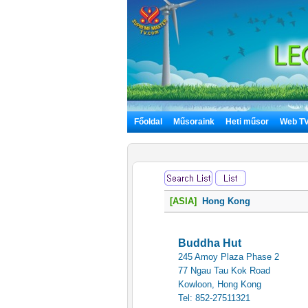
Főoldal
Műsoraink
Heti műsor
Web T
[ASIA]
Hong Kong
Buddha Hut
245 Amoy Plaza Phase 2
77 Ngau Tau Kok Road
Kowloon, Hong Kong
Tel: 852-27511321