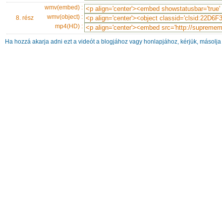
wmv(embed) :
wmv(object) :
8. rész
mp4(HD) :
Ha hozzá akarja adni ezt a videót a blogjához vagy honlapjához, kérjük, másolja 