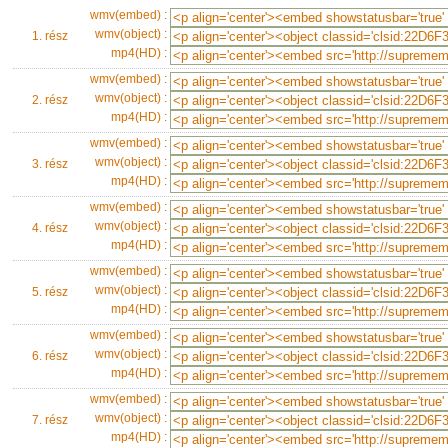
wmv(embed) :
wmv(object) :
1. rész
mp4(HD) :
wmv(embed) :
wmv(object) :
2. rész
mp4(HD) :
wmv(embed) :
wmv(object) :
3. rész
mp4(HD) :
wmv(embed) :
wmv(object) :
4. rész
mp4(HD) :
wmv(embed) :
wmv(object) :
5. rész
mp4(HD) :
wmv(embed) :
wmv(object) :
6. rész
mp4(HD) :
wmv(embed) :
wmv(object) :
7. rész
mp4(HD) :