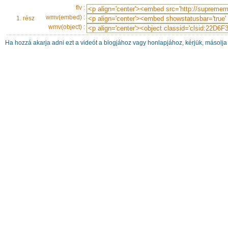
flv :
wmv(embed) :
1. rész
wmv(object) :
Ha hozzá akarja adni ezt a videót a blogjához vagy honlapjához, kérjük, másolja 