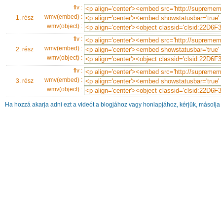
flv :
wmv(embed) :
1. rész
wmv(object) :
flv :
wmv(embed) :
2. rész
wmv(object) :
flv :
wmv(embed) :
3. rész
wmv(object) :
Ha hozzá akarja adni ezt a videót a blogjához vagy honlapjához, kérjük, másolja 