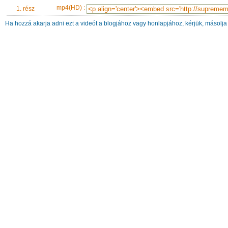
mp4(HD) :
1. rész
Ha hozzá akarja adni ezt a videót a blogjához vagy honlapjához, kérjük, másolja 