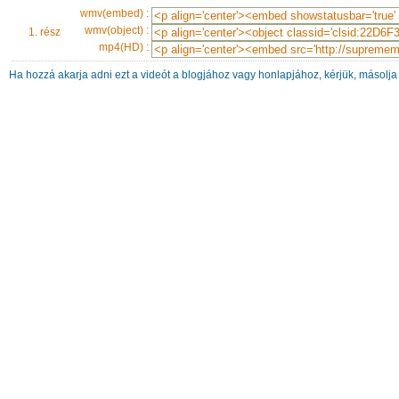
wmv(embed) :
wmv(object) :
1. rész
mp4(HD) :
Ha hozzá akarja adni ezt a videót a blogjához vagy honlapjához, kérjük, másolja 