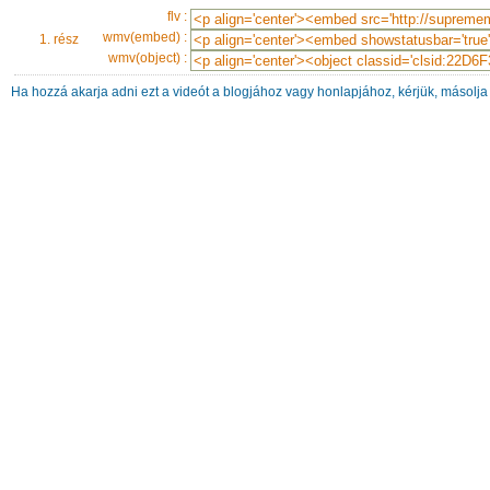
flv :
wmv(embed) :
1. rész
wmv(object) :
Ha hozzá akarja adni ezt a videót a blogjához vagy honlapjához, kérjük, másolja 