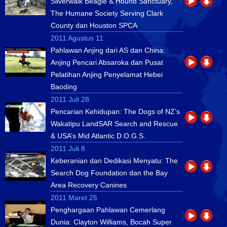
Silverwalk Beagle & Hound Sanctuary,
The Humane Society Serving Clark
County dan Houston SPCA
2011 Agustus 11
Pahlawan Anjing dari AS dan China:
Anjing Pencari Absaroka dan Pusat
Pelatihan Anjing Penyelamat Hebei
Baoding
2011 Juli 28
Pencarian Kehidupan: The Dogs of NZ’s
Wakatipu LandSAR Search and Rescue
& USA’s Mid Atlantic D.O.G.S.
2011 Juli 8
Keberanian dan Dedikasi Menyatu: The
Search Dog Foundation dan the Bay
Area Recovery Canines
2011 Maret 25
Penghargaan Pahlawan Cemerlang
Dunia: Clayton Williams, Bocah Super