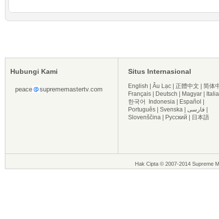
Hubungi Kami
Situs Internasional
English
|
Âu Lạc
|
正體中文
|
简体
peace
suprememastertv.com
Français
|
Deutsch
|
Magyar
|
Itali
한국어
Indonesia
|
Español
|
Português
|
Svenska
|
فارسی
|
Slovenščina
|
Русский
|
日本語
Hak Cipta © 2007-2014 Supreme Ma