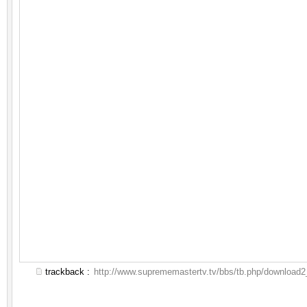
trackback :
http://www.suprememastertv.tv/bbs/tb.php/download2