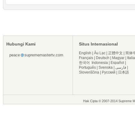
Hubungi Kami
Situs Internasional
English
|
Âu Lạc
|
正體中文
|
简体
peace
suprememastertv.com
Français
|
Deutsch
|
Magyar
|
Itali
한국어
Indonesia
|
Español
|
Português
|
Svenska
|
فارسی
|
Slovenščina
|
Русский
|
日本語
Hak Cipta © 2007-2014 Supreme Ma