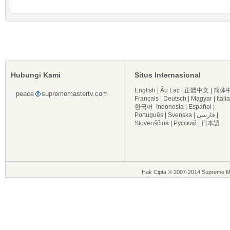
Hubungi Kami
Situs Internasional
English
|
Âu Lạc
|
正體中文
|
简体
peace
suprememastertv.com
Français
|
Deutsch
|
Magyar
|
Itali
한국어
Indonesia
|
Español
|
Português
|
Svenska
|
فارسی
|
Slovenščina
|
Русский
|
日本語
Hak Cipta © 2007-2014 Supreme Ma