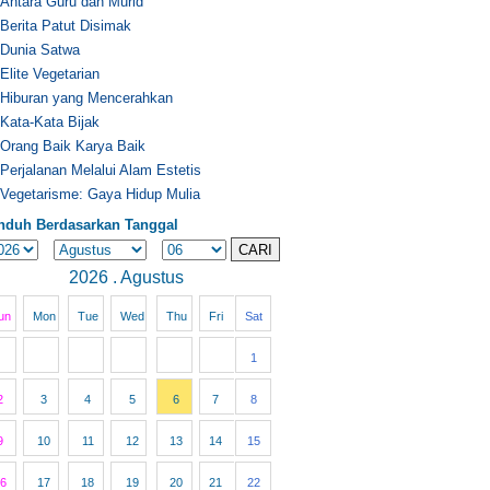
Antara Guru dan Murid
Berita Patut Disimak
Dunia Satwa
Elite Vegetarian
Hiburan yang Mencerahkan
Kata-Kata Bijak
Orang Baik Karya Baik
Perjalanan Melalui Alam Estetis
Vegetarisme: Gaya Hidup Mulia
nduh Berdasarkan Tanggal
2026 . Agustus
un
Mon
Tue
Wed
Thu
Fri
Sat
1
2
3
4
5
6
7
8
9
10
11
12
13
14
15
6
17
18
19
20
21
22