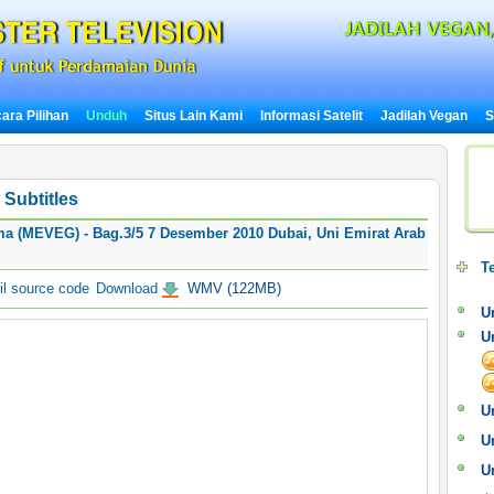
ara Pilihan
Unduh
Situs Lain Kami
Informasi Satelit
Jadilah Vegan
S
Subtitles
a (MEVEG) - Bag.3/5 7 Desember 2010 Dubai, Uni Emirat Arab
T
l source code
Download
WMV (122MB)
U
U
U
U
U