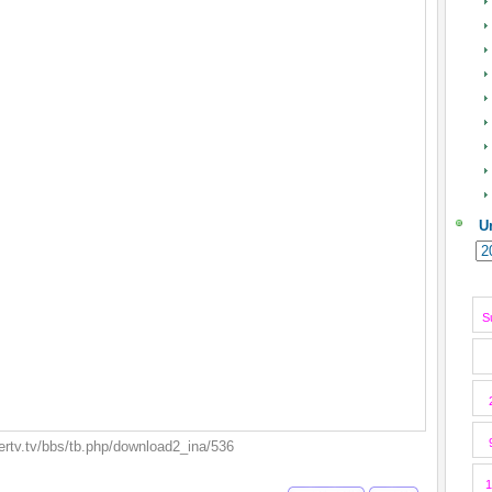
U
S
rtv.tv/bbs/tb.php/download2_ina/536
1