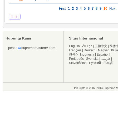
First
1
2
3
4
5
6
7
8
9
10
Next
Hubungi Kami
Situs Internasional
English
|
Âu Lạc
|
正體中文
|
简体
peace
suprememastertv.com
Français
|
Deutsch
|
Magyar
|
Itali
한국어
Indonesia
|
Español
|
Português
|
Svenska
|
فارسی
|
Slovenščina
|
Русский
|
日本語
Hak Cipta © 2007-2014 Supreme Ma