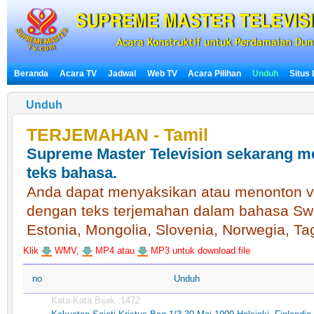
Beranda
Acara TV
Jadwal
Web TV
Acara Pilihan
Unduh
Situs
Unduh
TERJEMAHAN - Tamil
Supreme Master Television sekarang m
teks bahasa.
Anda dapat menyaksikan atau menonton vid
dengan teks terjemahan dalam bahasa Swe
Estonia, Mongolia, Slovenia, Norwegia, Ta
Klik
WMV,
MP4 atau
MP3 untuk download file
no
Unduh
Kata-Kata Bijak .1472