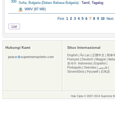
300
Sofia, Bulgaria (Dalam Bahasa Bulgaria) :
Tamil, Tagalog
WMV (87 MB)
First
1
2
3
4
5
6
7
8
9
10
Next
Hubungi Kami
Situs Internasional
English
|
Âu Lạc
|
正體中文
|
简体
peace
suprememastertv.com
Français
|
Deutsch
|
Magyar
|
Itali
한국어
Indonesia
|
Español
|
Português
|
Svenska
|
فارسی
|
Slovenščina
|
Русский
|
日本語
Hak Cipta © 2007-2014 Supreme Ma