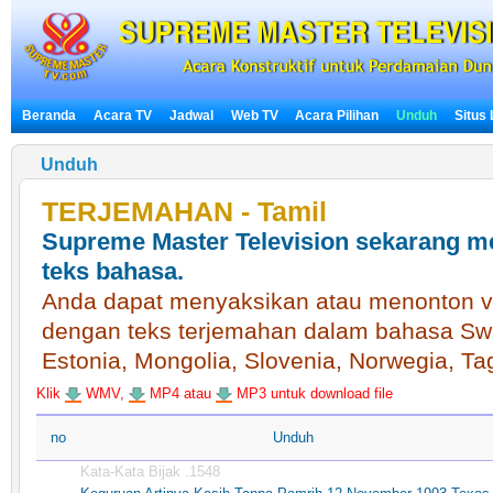
Beranda
Acara TV
Jadwal
Web TV
Acara Pilihan
Unduh
Situs
Unduh
TERJEMAHAN - Tamil
Supreme Master Television sekarang m
teks bahasa.
Anda dapat menyaksikan atau menonton vid
dengan teks terjemahan dalam bahasa Swe
Estonia, Mongolia, Slovenia, Norwegia, Ta
Klik
WMV,
MP4 atau
MP3 untuk download file
no
Unduh
Kata-Kata Bijak .1548