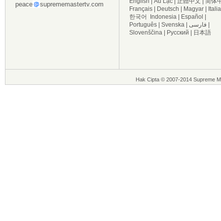
English
|
Âu Lạc
|
正體中文
|
简体
peace
suprememastertv.com
Français
|
Deutsch
|
Magyar
|
Itali
한국어
Indonesia
|
Español
|
Português
|
Svenska
|
فارسی
|
Slovenščina
|
Русский
|
日本語
Hak Cipta © 2007-2014 Supreme Ma