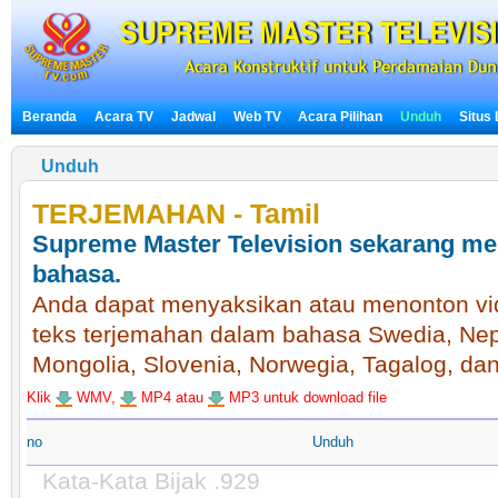
Beranda
Acara TV
Jadwal
Web TV
Acara Pilihan
Unduh
Situs
Unduh
TERJEMAHAN - Tamil
Supreme Master Television sekarang me
bahasa.
Anda dapat menyaksikan atau menonton vid
teks terjemahan dalam bahasa Swedia, Nepa
Mongolia, Slovenia, Norwegia, Tagalog, da
Klik
WMV,
MP4 atau
MP3 untuk download file
no
Unduh
Kata-Kata Bijak .929