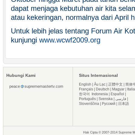
dapat menjaga kebutuhan air kita se
atau kekeringan, normalnya dari April
Untuk lebih jelas tentang Forum Air Ko
kunjungi
www.wcwf2009.org
Hubungi Kami
Situs Internasional
English
|
Âu Lạc
|
正體中文
|
简体
peace
suprememastertv.com
Français
|
Deutsch
|
Magyar
|
Itali
한국어
Indonesia
|
Español
|
Português
|
Svenska
|
فارسی
|
Slovenščina
|
Русский
|
日本語
Hak Cipta © 2007-2014 Supreme Ma