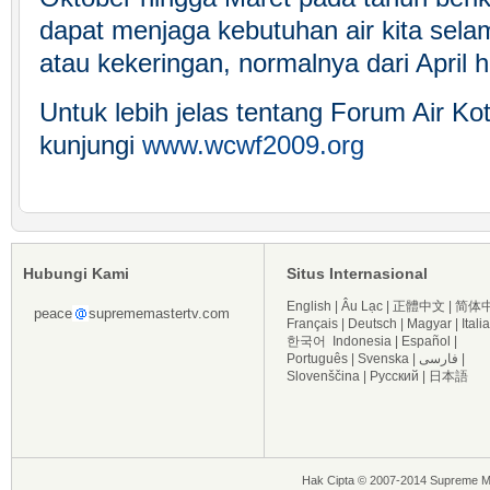
dapat menjaga kebutuhan air kita se
atau kekeringan, normalnya dari April
Untuk lebih jelas tentang Forum Air Ko
kunjungi
www.wcwf2009.org
Hubungi Kami
Situs Internasional
English
|
Âu Lạc
|
正體中文
|
简体
peace
suprememastertv.com
Français
|
Deutsch
|
Magyar
|
Itali
한국어
Indonesia
|
Español
|
Português
|
Svenska
|
فارسی
|
Slovenščina
|
Русский
|
日本語
Hak Cipta © 2007-2014 Supreme Ma