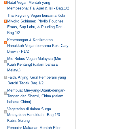
Natal Vegan Mentah yang
Mempesona: Pai Apel & Isi - Bag.1/2
Thanksgiving Vegan bersama Koki
Miyoko Schinner: Phyllo Pouches
Emas, Sup Labu, & Puuding Roti -
Bag.1/2
Kesenangan & Kenikmatan
Hanukkah Vegan bersama Koki Cary
Brown - P1/2
Mie Rebus Vegan Malaysia (Mie
Kuah Kentang) (dalam bahasa
Melayu)
Faith, Anjing Kecil Pemberani yang
Berdiri Tegak Bag.1/2
Membuat Mie-yang-Ditarik-dengan-
Tangan dari Shanxi, China (dalam
bahasa China)
Vegetarian di dalam Surga
Merayakan Hanukkah - Bag.1/3:
Kubis Gulung
Pengajar Makanan Mentah Ellen