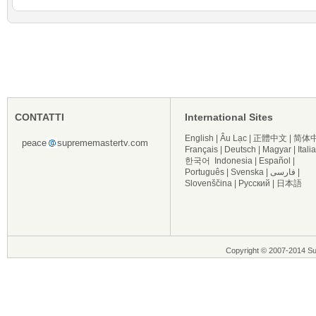
CONTATTI
International Sites
English
|
Âu Lạc
|
正體中文
|
简体
peace
suprememastertv.com
Français
|
Deutsch
|
Magyar
|
Itali
한국어
Indonesia
|
Español
|
Português
|
Svenska
|
فارسی
|
Slovenščina
|
Русский
|
日本語
Copyright © 2007-2014 Supre