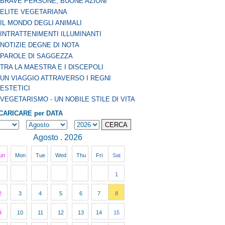
BRAVE PERSONE, BUONE AZIONI
ELITE VEGETARIANA
IL MONDO DEGLI ANIMALI
INTRATTENIMENTI ILLUMINANTI
NOTIZIE DEGNE DI NOTA
PAROLE DI SAGGEZZA
TRA LA MAESTRA E I DISCEPOLI
UN VIAGGIO ATTRAVERSO I REGNI
ESTETICI
VEGETARISMO - UN NOBILE STILE DI VITA
CARICARE per DATA
Agosto . 2026
un
Mon
Tue
Wed
Thu
Fri
Sat
1
2
3
4
5
6
7
8
9
10
11
12
13
14
15