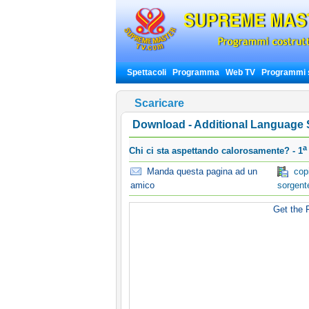
Spettacoli
Programma
Web TV
Programmi s
Scaricare
Download - Additional Language S
a
Chi ci sta aspettando calorosamente? - 1
Manda questa pagina ad un
copia
amico
sorgent
Get the F