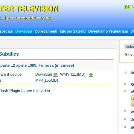
peciali
Download
Collegamenti
Info sui Satelliti
Diventiamo Vegetariani
S
ubtitles
parte 12 aprile 1989, Fomosa (in cinese)
Sc
re il codice
Download
WMV (113MB)
e
MP4(165MB)
S
lash Plugin to see this video.
S
S
D
S