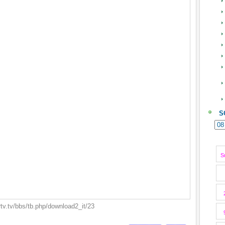
S
S
v.tv/bbs/tb.php/download2_it/23