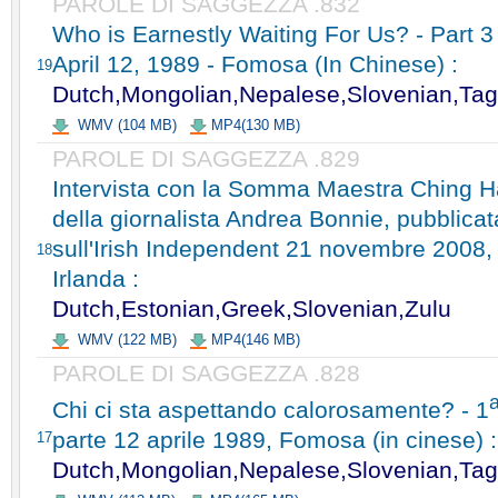
PAROLE DI SAGGEZZA .832
Who is Earnestly Waiting For Us? - Part 3
April 12, 1989 - Fomosa (In Chinese) :
19
Dutch,Mongolian,Nepalese,Slovenian,Tag
WMV (104 MB)
MP4(130 MB)
PAROLE DI SAGGEZZA .829
Intervista con la Somma Maestra Ching H
della giornalista Andrea Bonnie, pubblicat
sull'Irish Independent 21 novembre 2008,
18
Irlanda :
Dutch,Estonian,Greek,Slovenian,Zulu
WMV (122 MB)
MP4(146 MB)
PAROLE DI SAGGEZZA .828
Chi ci sta aspettando calorosamente? - 1
parte 12 aprile 1989, Fomosa (in cinese) :
17
Dutch,Mongolian,Nepalese,Slovenian,Tag