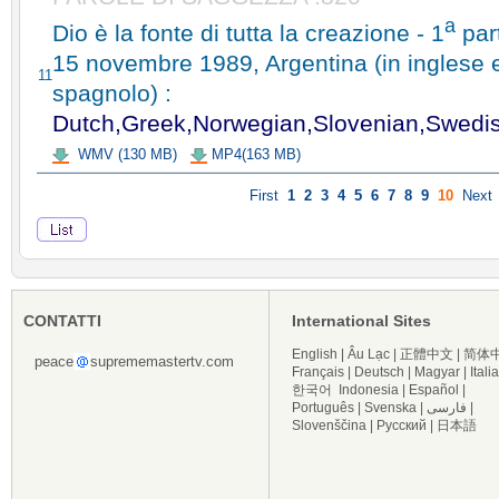
a
Dio è la fonte di tutta la creazione - 1
par
15 novembre 1989, Argentina (in inglese 
11
spagnolo) :
Dutch,Greek,Norwegian,Slovenian,Swedi
WMV (130 MB)
MP4(163 MB)
First
1
2
3
4
5
6
7
8
9
10
Next
CONTATTI
International Sites
English
|
Âu Lạc
|
正體中文
|
简体
peace
suprememastertv.com
Français
|
Deutsch
|
Magyar
|
Itali
한국어
Indonesia
|
Español
|
Português
|
Svenska
|
فارسی
|
Slovenščina
|
Русский
|
日本語