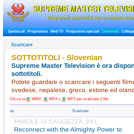
Spettacoli
Programma
Web TV
Programmi speciali
Download
Colleg
Scaricare
SOTTOTITOLI - Slovenian
Supreme Master Television è ora disponi
sottotitoli.
Potete guardare o scaricare i seguenti filmat
svedese, nepalese, greco, estone ed olan
Clicca su
WMV,
MP4 o
MP3 per scaricare il file
no
Scaricare
PAROLE DI SAGGEZZA .841
Reconnect with the Almighty Power to