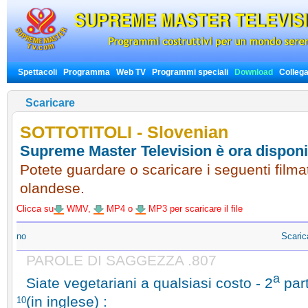
Spettacoli
Programma
Web TV
Programmi speciali
Download
Colleg
Scaricare
SOTTOTITOLI - Slovenian
Supreme Master Television è ora disponibil
Potete guardare o scaricare i seguenti filma
olandese.
Clicca su
WMV,
MP4 o
MP3 per scaricare il file
no
Scaric
PAROLE DI SAGGEZZA .807
a
Siate vegetariani a qualsiasi costo - 2
part
(in inglese) :
10