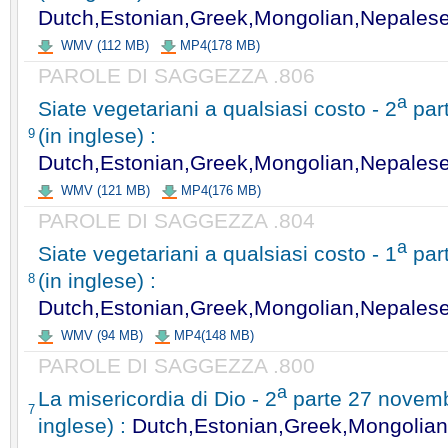
Dutch,Estonian,Greek,Mongolian,Nepales
WMV (112 MB)
MP4(178 MB)
PAROLE DI SAGGEZZA .806
a
Siate vegetariani a qualsiasi costo - 2
part
(in inglese) :
9
Dutch,Estonian,Greek,Mongolian,Nepales
WMV (121 MB)
MP4(176 MB)
PAROLE DI SAGGEZZA .804
a
Siate vegetariani a qualsiasi costo - 1
part
(in inglese) :
8
Dutch,Estonian,Greek,Mongolian,Nepales
WMV (94 MB)
MP4(148 MB)
PAROLE DI SAGGEZZA .800
a
La misericordia di Dio - 2
parte 27 novembr
7
inglese) :
Dutch,Estonian,Greek,Mongolian