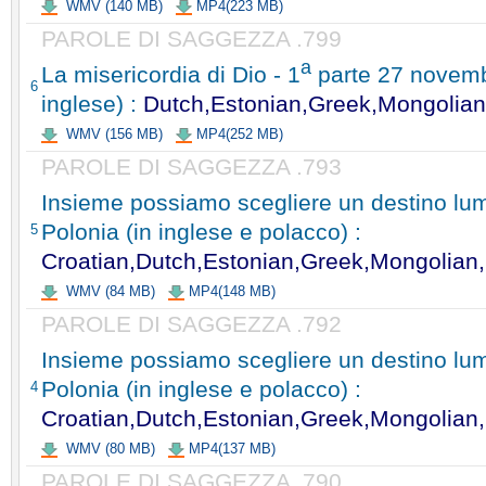
WMV (140 MB)
MP4(223 MB)
PAROLE DI SAGGEZZA .799
a
La misericordia di Dio - 1
parte 27 novembr
6
inglese) :
Dutch,Estonian,Greek,Mongolian
WMV (156 MB)
MP4(252 MB)
PAROLE DI SAGGEZZA .793
Insieme possiamo scegliere un destino lum
Polonia (in inglese e polacco) :
5
Croatian,Dutch,Estonian,Greek,Mongolian
WMV (84 MB)
MP4(148 MB)
PAROLE DI SAGGEZZA .792
Insieme possiamo scegliere un destino lu
Polonia (in inglese e polacco) :
4
Croatian,Dutch,Estonian,Greek,Mongolian
WMV (80 MB)
MP4(137 MB)
PAROLE DI SAGGEZZA .790