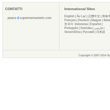
CONTATTI
International Sites
English
|
Âu Lạc
|
正體中文
|
简体
peace
suprememastertv.com
Français
|
Deutsch
|
Magyar
|
Itali
한국어
Indonesia
|
Español
|
Português
|
Svenska
|
فارسی
|
Slovenščina
|
Русский
|
日本語
Copyright © 2007-2014 Supre