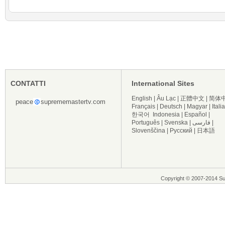
CONTATTI
International Sites
English
|
Âu Lạc
|
正體中文
|
简体
peace
suprememastertv.com
Français
|
Deutsch
|
Magyar
|
Itali
한국어
Indonesia
|
Español
|
Português
|
Svenska
|
فارسی
|
Slovenščina
|
Русский
|
日本語
Copyright © 2007-2014 Supre