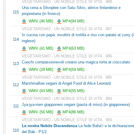
VEGETARISMO - UN NOBILE STILE DI VITA . 988
Una cena a Silvoplee con Satu Silvo, attrice finlandese e
115
proprietaria (in finnico)
WMV (46 MB)
MP4(94 MB)
VEGETARISMO - UN NOBILE STILE DI VITA . 987
In cucina con papà: involtini di tortilla e riso con patate al curry (
114
inglese)
WMV (41 MB)
MP4(63 MB)
VEGETARISMO - UN NOBILE STILE DI VITA . 986
Cuochi compassionevoli creano una magica torta al cioccolato
113
WMV (28 MB)
MP4(59 MB)
VEGETARISMO - UN NOBILE STILE DI VITA . 985
Marshmallow vegani di Angel Food di Alice Leonard
112
WMV (43 MB)
MP4(55 MB)
VEGETARISMO - UN NOBILE STILE DI VITA . 984
Jya-jya-men giapponesi vegani (pasta di miso) (in giapponese)
111
WMV (56 MB)
MP4(86 MB)
VEGETARISMO - UN NOBILE STILE DI VITA . 983
La nostra Nobile Discendenza
La fede Bahá’í e la dichiarazion
110
del Báb - P1/2