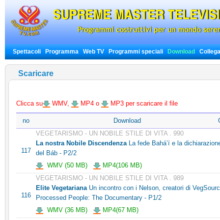
Spettacoli
Programma
Web TV
Programmi speciali
Download
Colleg
Scaricare
Clicca su
WMV,
MP4 o
MP3 per scaricare il file
no
Download
VEGETARISMO - UN NOBILE STILE DI VITA . 990
La nostra Nobile Discendenza
La fede Bahá’í e la dichiarazion
117
del Báb - P2/2
WMV (50 MB)
MP4(106 MB)
VEGETARISMO - UN NOBILE STILE DI VITA . 989
Elite Vegetariana
Un incontro con i Nelson, creatori di VegSour
116
Processed People: The Documentary - P1/2
WMV (36 MB)
MP4(67 MB)