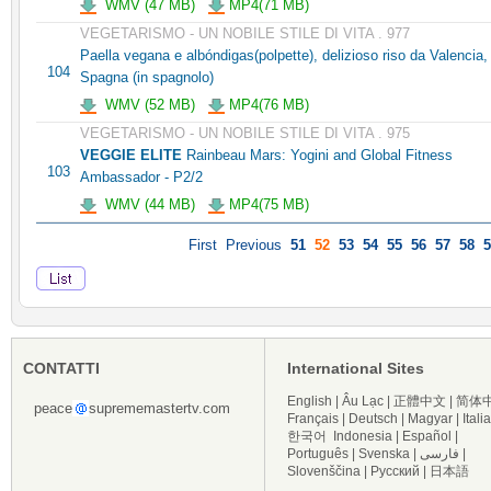
WMV (47 MB)
MP4(71 MB)
VEGETARISMO - UN NOBILE STILE DI VITA . 977
Paella vegana e albóndigas(polpette), delizioso riso da Valencia,
104
Spagna (in spagnolo)
WMV (52 MB)
MP4(76 MB)
VEGETARISMO - UN NOBILE STILE DI VITA . 975
VEGGIE ELITE
Rainbeau Mars: Yogini and Global Fitness
103
Ambassador - P2/2
WMV (44 MB)
MP4(75 MB)
First
Previous
51
52
53
54
55
56
57
58
5
CONTATTI
International Sites
English
|
Âu Lạc
|
正體中文
|
简体
peace
suprememastertv.com
Français
|
Deutsch
|
Magyar
|
Itali
한국어
Indonesia
|
Español
|
Português
|
Svenska
|
فارسی
|
Slovenščina
|
Русский
|
日本語