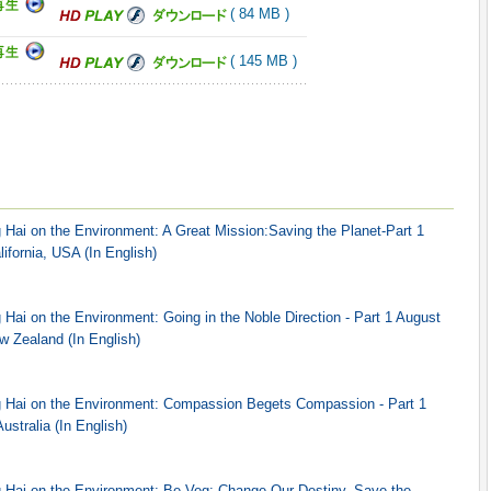
( 84 MB )
( 145 MB )
Hai on the Environment: A Great Mission:Saving the Planet-Part 1
fornia, USA (In English)
ai on the Environment: Going in the Noble Direction - Part 1 August
w Zealand (In English)
 Hai on the Environment: Compassion Begets Compassion - Part 1
stralia (In English)
Hai on the Environment: Be Veg: Change Our Destiny, Save the