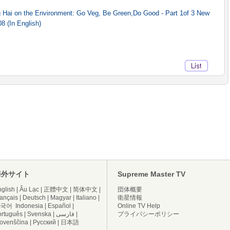
Hai on the Environment: Go Veg, Be Green,Do Good - Part 1of 3 New
8 (In English)
海外サイト
Supreme Master TV
glish
|
Âu Lạc
|
正體中文
|
简体中文
|
団体概要
ançais
|
Deutsch
|
Magyar
|
Italiano
|
衛星情報
국어
Indonesia
|
Español
|
Online TV Help
ortuguês
|
Svenska
|
فارسی
|
プライバシーポリシー
lovenščina
|
Русский
|
日本語