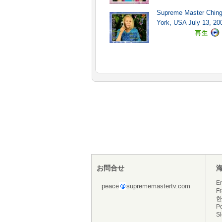
Supreme Master Ching 
York, USA July 13, 200
お問合せ
En
peace
suprememastertv.com
Fr
한
P
S