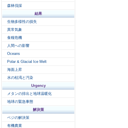
森林伐採
結果
生物多様性の損失
異常気象
食糧危機
人間への影響
Oceans
Polar & Glacial Ice Melt
海面上昇
水の枯渇と汚染
Urgency
メタンの排出と地球温暖化
地球の緊急事態
解決策
ベジの解決策
有機農業