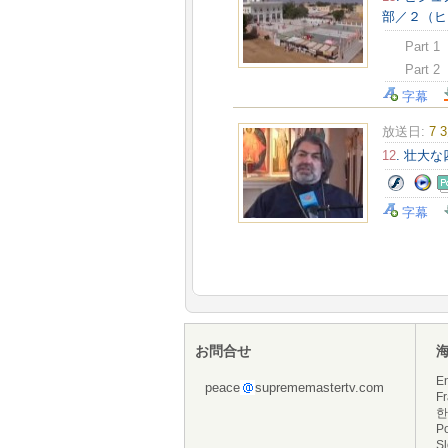
部／２（ヒ
Part 1
Part 2
字幕
放送日:
7 
12
. 壮大
字幕
お問合せ
En
peace
suprememastertv.com
Fr
한
P
S