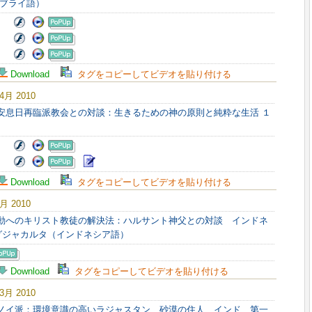
ブライ語）
Download
タグをコピーしてビデオを貼り付ける
 4月 2010
日安息日再臨派教会との対談：生きるための神の原則と純粋な生活 １
Download
タグをコピーしてビデオを貼り付ける
4月 2010
変動へのキリスト教徒の解決法：ハルサント神父との対談 インドネ
グジャカルタ（インドネシア語）
Download
タグをコピーしてビデオを貼り付ける
 3月 2010
ュノイ派：環境意識の高いラジャスタン 砂漠の住人、インド 第一