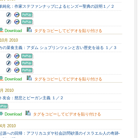
の単純化：作家ステファンナップによるヒンズー聖典の説明１／２
Download
タグをコピーしてビデオを貼り付ける
 10月 2010
リカの菜食主義：アダム シュプリンツェンと古い歴史を辿る １／３
Download
タグをコピーしてビデオを貼り付ける
8月 2010
スト友会：慈悲とビーガン主義 １／２
Download
タグをコピーしてビデオを貼り付ける
 4月 2010
る起源への回帰：アフリカユダヤ社会訪問砂漠のイスラエル人の奇跡‐