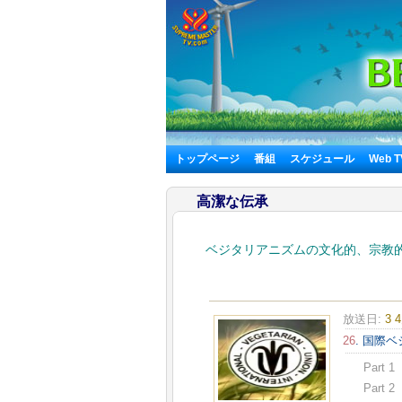
トップページ
番組
スケジュール
Web 
高潔な伝承
ベジタリアニズムの文化的、宗教
放送日:
3 
26
. 国際
Part 1
Part 2