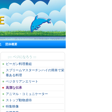
化
団体概要
;::: ベジになろう :::
ビーガン料理番組
スプリームマスターチンハイの簡単で栄
養ある料理
ベジタリアンエリート
高潔な伝承
アニマル・コミュニケーター
ストップ動物虐待
特集映像