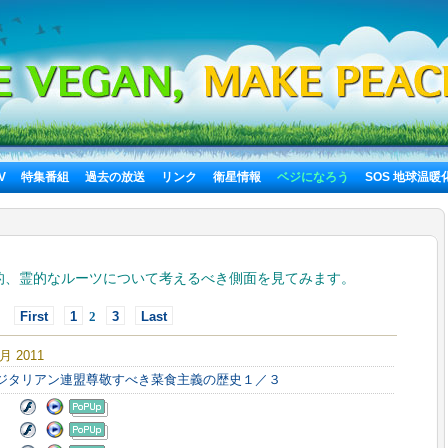
TV
特集番組
過去の放送
リンク
衛星情報
ベジになろう
SOS 地球温暖
的、霊的なルーツについて考えるべき側面を見てみます。
First
1
2
3
Last
4月 2011
ベジタリアン連盟尊敬すべき菜食主義の歴史１／３