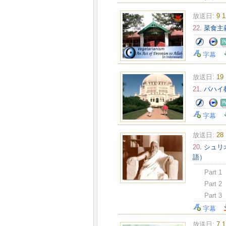
放送日:
9 
22
. 菜食
字幕
放送日:
19
21
. バハ
字幕
放送日:
28
20
. シュ
語）
Part 1
Part 2
Part 3
字幕
放送日:
7 