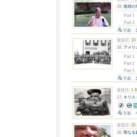
19
. 複雑
Part 1
Part 2
字幕
放送日:
10
18
. アメ
Part 1
Part 2
Part 3
字幕
放送日:
1 
17
. キリ
字幕
放送日:
25
16
. 聖な