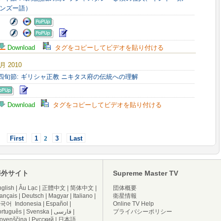
ンズー語）
Download
タグをコピーしてビデオを貼り付ける
3月 2010
な四旬節: ギリシャ正教 ニキタス府の伝統への理解
Download
タグをコピーしてビデオを貼り付ける
First
1
2
3
Last
海外サイト
Supreme Master TV
glish
|
Âu Lạc
|
正體中文
|
简体中文
|
団体概要
ançais
|
Deutsch
|
Magyar
|
Italiano
|
衛星情報
국어
Indonesia
|
Español
|
Online TV Help
ortuguês
|
Svenska
|
فارسی
|
プライバシーポリシー
lovenščina
|
Русский
|
日本語