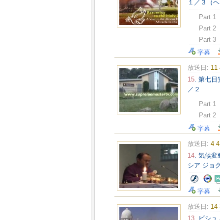
１／３（ヘ
Part 1
Part 2
Part 3
字幕
放送日:
11
15
. 第七
／２
Part 1
Part 2
字幕
放送日:
4 
14
. 気候
シア ジョ
字幕
放送日:
14
13
. ビシ