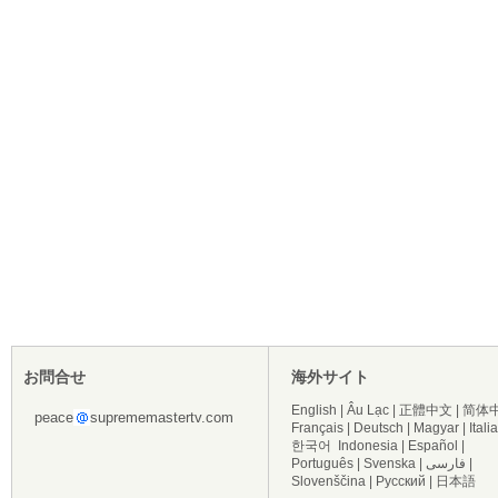
お問合せ
海外サイト
English
|
Âu Lạc
|
正體中文
|
简体
peace
suprememastertv.com
Français
|
Deutsch
|
Magyar
|
Itali
한국어
Indonesia
|
Español
|
Português
|
Svenska
|
فارسی
|
Slovenščina
|
Русский
|
日本語