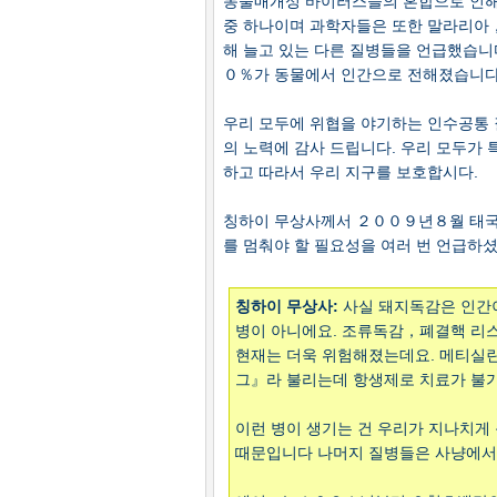
동물매개성 바이러스들의 혼합으로 인해
중 하나이며 과학자들은 또한 말라리아，
해 늘고 있는 다른 질병들을 언급했습니
０％가 동물에서 인간으로 전해졌습니다
우리 모두에 위협을 야기하는 인수공통 
의 노력에 감사 드립니다. 우리 모두가
하고 따라서 우리 지구를 보호합시다.
칭하이 무상사께서 ２００９년８월 태국
를 멈춰야 할 필요성을 여러 번 언급하
칭하이 무상사:
사실 돼지독감은 인간이
병이 아니에요. 조류독감，폐결핵 리
현재는 더욱 위험해졌는데요. 메티실
그』라 불리는데 항생제로 치료가 불
이런 병이 생기는 건 우리가 지나치게
때문입니다 나머지 질병들은 사냥에서