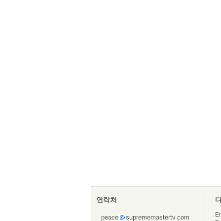
연락처
En
peace
suprememastertv.com