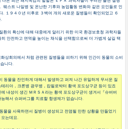
 나온 최근 돼지독감의 발발은 ＥＰＡ 과학자들이 우려한 출현 질병
 웨스트 나일병 및 온난한 기후와 농업활동 변화와 같은 요인들로 인
다. １９４０년 이후로 ３백여 개의 새로운 질병들이 확인되었고 ６
.
질환의 확산에 대해 대중에게 알리기 위한 미국 환경보호청 과학자들
 특히 안전하고 면역을 높이는 채식을 선택함으로써 더 가볍게 살길 택
화상회의에서 처럼 관련된 질병들을 피하기 위해 인간이 동물의 소비
셨습니다.
 동물을 잔인하게 대해서 발생하고 퍼져 나간 유일하게 무서운 질
스테리아，크론병 광우병，캄필로박터 황색 포도상구균 등이 있죠
린에 내성이 생긴 ＭＲＳＡ라는 황색 포도상구균이 생겨서『슈버버
가능해서 슈퍼버그를 치료할 항생제가 없습니다.
 동물을 사육하면서 질병이 생성되고 전염될 만한 상황을 만들었기
 오는데요.