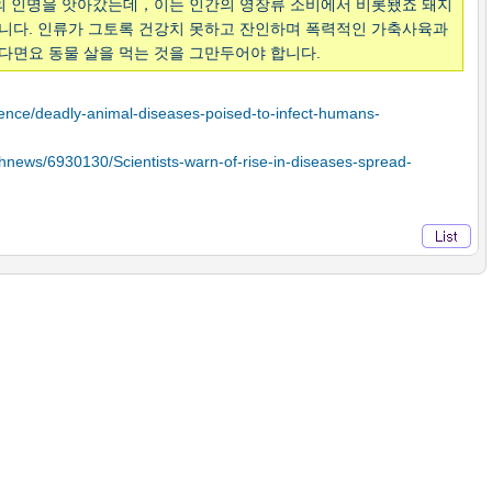
 인명을 앗아갔는데，이는 인간의 영장류 소비에서 비롯됐죠 돼지
습니다. 인류가 그토록 건강치 못하고 잔인하며 폭력적인 가축사육과
다면요 동물 살을 먹는 것을 그만두어야 합니다.
ence/deadly-animal-diseases-poised-to-infect-humans-
thnews/6930130/Scientists-warn-of-rise-in-diseases-spread-