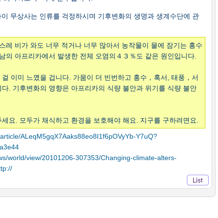
하이 무상사는 인류를 걱정하시며 기후변화의 생명과 생계수단에 관
작스레 비가 와도 너무 적거나 너무 많아서 농작물이 물에 잠기는 홍수
이남의 아프리카에서 발생한 전체 오염의４３％도 같은 원인입니다.
걸 이미 느꼈을 겁니다. 가뭄이 더 빈번하고 홍수，혹서, 태풍，서
다. 기후변화의 영향은 아프리카의 식량 불안과 위기를 식량 불안
세요. 모두가 채식하고 환경을 보호해야 해요. 지구를 구하려면요.
p/article/ALeqM5gqX7Aaks88eo8I1f6pOVyYb-Y7uQ?
9a3e44
news/world/view/20101206-307353/Changing-climate-alters-
tp://