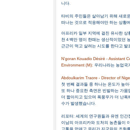
니다.
타비의 주민들은 살아남기 위해 새로운
떠나는 것으로 적응해야만 하는 상황에
아프리카 일부 지역에 걸친 유사한 상
천４백만 명이 한때는 생산적이었던 
근근이 먹고 살려는 시도를 한다고 발
N'goran Kouadio Désiré - Assistant C
Environment (M):
우리나라는 농업국가
Abdoulkarim Traore - Director of Nig
첫 번째 결과들 중 하나는 온도가 높아
또 하나 중요한 측면은 빈발하는 가뭄
더 짧아지고 있으며 폭풍우가 더 난폭해
수가 발생했습니다.
리포터: 세계의 연구원들과 유엔 인간
이남의 아프리카와 도처의 농촌들이 이
고통을 없애고 우리가 지구와의 조화