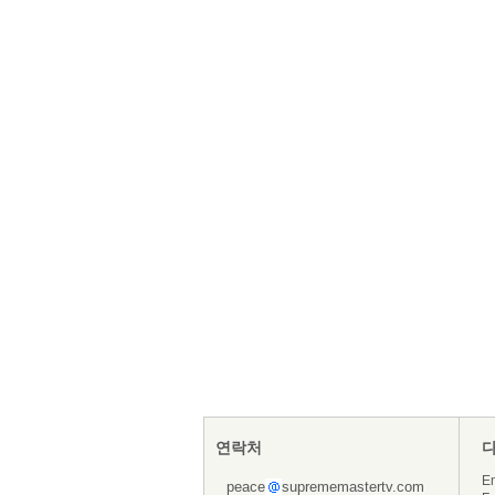
연락처
En
peace
suprememastertv.com