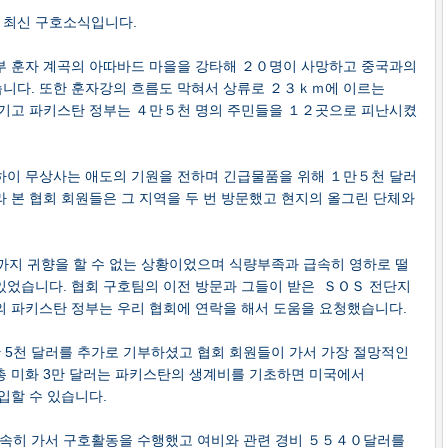
 최신 구호소식입니다.
부 훈자 계곡의 아따바드 마을을 강타해 ２０명이 사망하고 중국과의
니다. 또한 훈자강의 흐름도 막혀서 상류로 ２３ｋｍ에 이르는
잠기고 파키스탄 정부는 ４만５천 명의 주민들을 １２곳으로 피난시켰
하이 무상사는 애도의 기원을 전하며 긴급물품을 위해 １만５천 달러
 본 협회 회원들은 그 지역을 두 번 방문했고 현지의 올그린 단체와
직까지 귀향을 할 수 없는 상황이었으며 식량부족과 급속히 영하로 떨
있었습니다. 협회 구호팀의 이전 방문과 그들이 받은 ＳＯＳ 전단지
의 파키스탄 정부는 우리 협회에 연락을 해서 도움을 요청했습니다.
만 5천 달러를 추가로 기부하셨고 협회 회원들이 가서 가장 절망적인
총 미화 3만 달러는 파키스탄의 생계비를 기초하면 미국에서
입할 수 있습니다.
신속히 가서 구호활동을 수행했고 여비와 관련 경비 ５５４０달러를