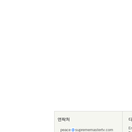
연락처
En
peace
suprememastertv.com