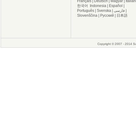
Français
|
Deutsch
|
Magyar
|
Italia
한국어
Indonesia
|
Español
|
Português
|
Svenska
|
فارسی
|
Slovenščina
|
Русский
|
日本語
Copyright © 2007 - 2014 Su